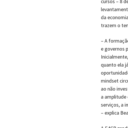
cursos – 8 d
levantamento
da economia 
trazem o te
– A formação
e governos 
Inicialmente
quanto ela j
oportunidad
mindset circ
ao não inve
a amplitude 
serviços, a 
– explica Be