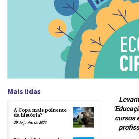
Mais lidas
Levant
‘Educaçã
A Copa mais poluente
da história?
cursos 
29 de junho de 2026
profis