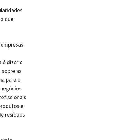
ularidades
ão que
e empresas
 é dizer o
o sobre as
ia para o
 negócios
ofissionais
produtos e
de resíduos