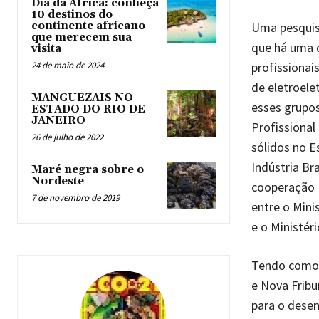
Dia da África: conheça
10 destinos do
Uma pesquisa
continente africano
que merecem sua
que há uma 
visita
profissionai
24 de maio de 2024
de eletroele
MANGUEZAIS NO
esses grupo
ESTADO DO RIO DE
JANEIRO
Profissional
26 de julho de 2022
sólidos no E
Indústria Br
Maré negra sobre o
Nordeste
cooperação B
7 de novembro de 2019
entre o Min
e o Ministér
Tendo como b
e Nova Fribu
para o desen