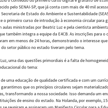
ziu o conteúdo do primeiro curso digital e gratuito de Eco
recido pelo SENAI-SP, que já conta com mais de 40 mil acess
a Secretaria de Estado do Ambiente e Sustentabilidade (SEA
 o primeiro curso de introdução à economia circular para 
m aulas ministradas por Beatriz Luz e pela cientista ambient
ue também integra a equipe da E4CB. As inscrições para o 
aram em menos de 24 horas, demonstrando o interesse que
s do setor público no estado tiveram pelo tema.
 Luz, uma das questões primordiais é a falta de homogenei
ducacional do tema:
 de uma educação de qualidade certificada e com um currí
 garantimos que os princípios circulares sejam materializa
cas, transformando a nossa sociedade. Isso demanda um en
stituições de ensino do estado. Na Holanda, por exemplo, 15
s se reuniram e assinaram um Manifesto Circular para a Ed