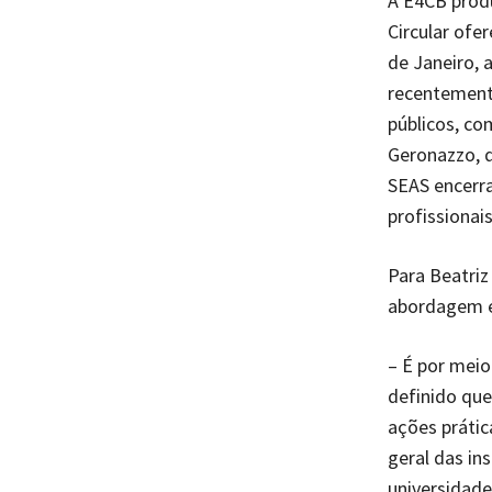
A E4CB produ
Circular ofe
de Janeiro, 
recentemente
públicos, co
Geronazzo, q
SEAS encerr
profissionai
Para Beatriz
abordagem e
– É por meio
definido que
ações práti
geral das in
universidade