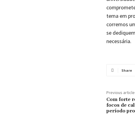
comprometendo
tema em prog
corremos um 
se dediquem
necessária.
Share
Previous article
Com forte r
focos de ca
período pro