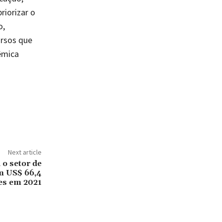
riorizar o
o,
ursos que
êmica
Next article
 o setor de
m US$ 66,4
es em 2021