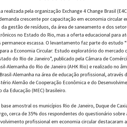
 realizada pela organização Exchange 4 Change Brasil (E4
demanda crescente por capacitação em economia circular e
s da gestão de resíduos, da área de saneamento e dos setore
trônicos no Estado do Rio, mas a oferta educacional para a
s permanece escassa. O levantamento faz parte do estudo 
 para a Economia Circular: Estudo exploratório do mercado 
stado do Rio de Janeiro”, publicado pela Câmara de Comérci
asil-Alemanha do Rio de Janeiro (AHK Rio) e realizado no âm
rasil-Alemanha na área de educação profissional, através 
istério Alemão de Cooperação Econômica e do Desenvolvim
io da Educação (MEC) brasileiro.
ase amostral os municípios Rio de Janeiro, Duque de Caxia
rgo, cerca de 35% dos respondentes do questionário sobre a
volvimento profissional em economia circular destacaram a