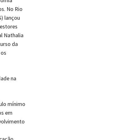
nomia
os. No Rio
S) lançou
gestores
al Nathalia
curso da
 os
dade na
culo mínimo
dos em
volvimento
ucação,