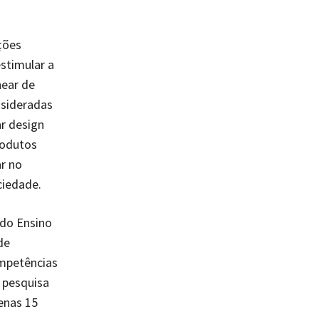
ções
stimular a
near de
nsideradas
ar design
produtos
ar no
ciedade.
 do Ensino
de
ompetências
a pesquisa
enas 15