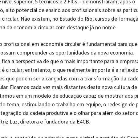
e nível superior, 5 técnicos e 2 FICs – demonstraram, após o
, alto potencial de ensino aos profissionais sobre as partic
circular. Não existem, no Estado do Rio, cursos de formaç
ma da economia circular com destaque já no nome.
 profissional em economia circular é fundamental para qu
possam compreender as oportunidades da nova economia.
, fica a perspectiva de que o mais importante para a empresa
á é circular; entretanto, o que realmente importa é a reflexã
es que podem ser alcançadas com a transformação da cade
ular. Ficamos cada vez mais distantes desta nova cultura de
stirmos em um modelo de educação capaz de mostrar aos pr
do tema, estimulando o trabalho em equipe, o redesign de 
integração da cadeia produtiva e o olhar para além do setor 
atriz Luz, diretora e fundadora da E4CB.