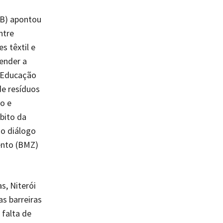
CB) apontou
ntre
s têxtil e
tender a
“Educação
de resíduos
o e
bito da
do diálogo
ento (BMZ)
s, Niterói
s barreiras
 falta de