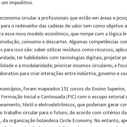
 um impeditivo.
economia circular a profissionais que estão em áreas e posi
 para o redesenho das cadeias de valor tem como objetivo e
ra esse novo modelo econômico, que rompe com a lógica li
 produção, consumo e descartes. Algumas competências co
 para isso são: saber utilizar resíduos como recursos; aplic
laridade; ter habilidades com tecnologias digitais; projetar 
ilidade e a modularidade; priorizar insumos circulares; e foc
aborativo para criar interações entre indústria, governo e so
unicípios, foram mapeados 151 cursos do Ensino Superior,
 Formação Inicial e Continuada (FIC) com o escopo setorial 
neamento, têxtil e eletroeletrônicos, que poderiam gerar c
ao trabalho circular para o futuro, de acordo com critérios d
s, da organização holandesa Circle Economy. No entanto, ap