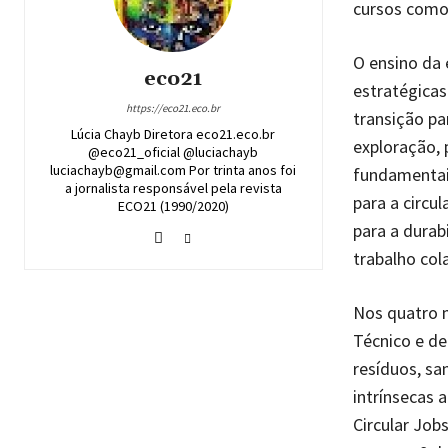
cursos como
O ensino da 
eco21
estratégicas
https://eco21.eco.br
transição pa
Lúcia Chayb Diretora eco21.eco.br
exploração,
@eco21_oficial @luciachayb
luciachayb@gmail.com Por trinta anos foi
fundamentais
a jornalista responsável pela revista
para a circu
ECO21 (1990/2020)
para a durab
trabalho col
Nos quatro m
Técnico e de
resíduos, sa
intrínsecas 
Circular Job