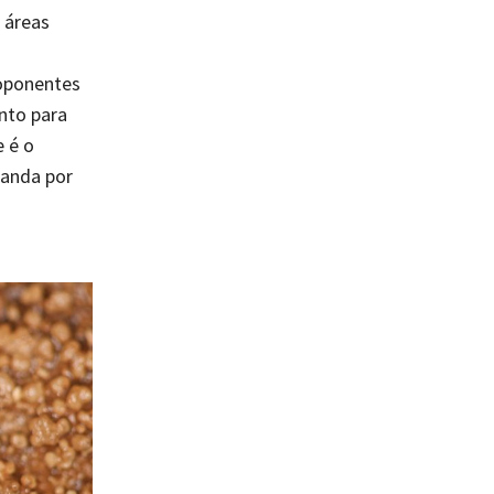
 áreas
oponentes
nto para
e é o
manda por