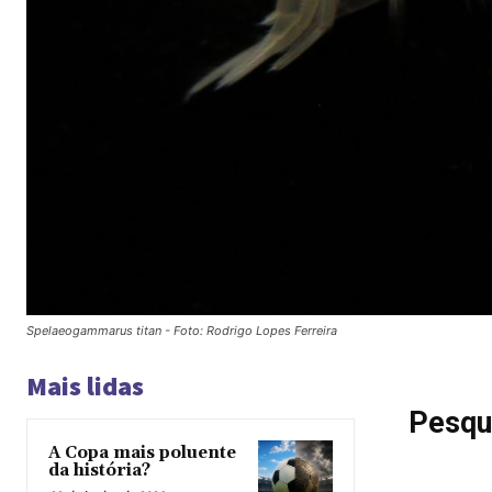
Spelaeogammarus titan - Foto: Rodrigo Lopes Ferreira
Mais lidas
Pesqu
A Copa mais poluente
da história?