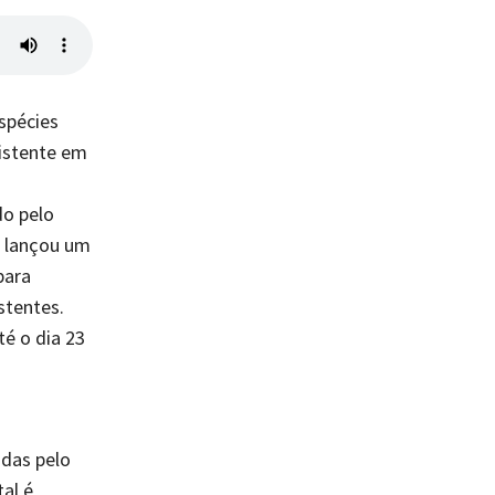
s
spécies
xistente em
o
do pelo
) lançou um
para
stentes.
té o dia 23
idas pelo
tal é