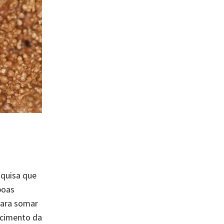
squisa que
boas
para somar
ecimento da