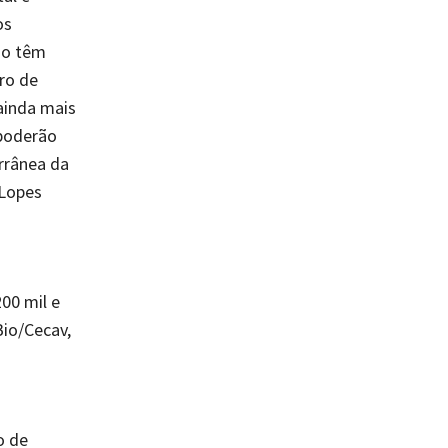
os
ão têm
ro de
 ainda mais
 poderão
errânea da
 Lopes
00 mil e
Bio/Cecav,
o de