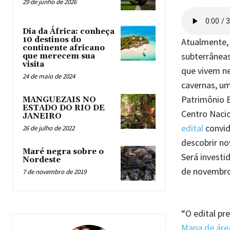
29 de junho de 2026
Dia da África: conheça
10 destinos do
Atualmente, 
continente africano
subterrâneas
que merecem sua
visita
que vivem ne
24 de maio de 2024
cavernas, um
Patrimônio E
MANGUEZAIS NO
ESTADO DO RIO DE
Centro Naci
JANEIRO
edital
convid
26 de julho de 2022
descobrir no
Maré negra sobre o
Será investi
Nordeste
de novembro 
7 de novembro de 2019
“O edital pr
Mapa de área