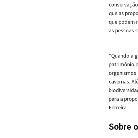
conservação 
que as propo
que podem r
as pessoas s
“Quando a ge
patrimônio e
organismos 
cavernas. Al
biodiversida
para a propo
Ferreira.
Sobre o