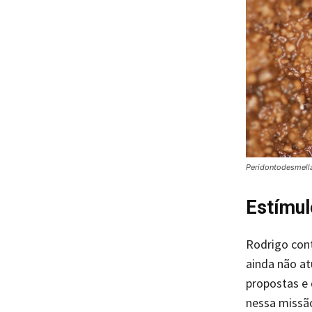
Peridontodesmella
Estímul
Rodrigo con
ainda não a
propostas e 
nessa missão