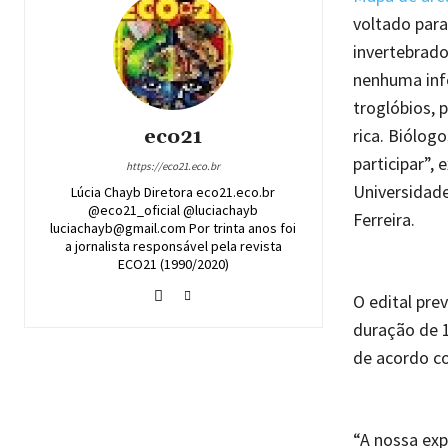
voltado para
invertebrado
nenhuma inf
troglóbios, 
eco21
rica. Biólog
participar”,
https://eco21.eco.br
Universidade
Lúcia Chayb Diretora eco21.eco.br
@eco21_oficial @luciachayb
Ferreira.
luciachayb@gmail.com Por trinta anos foi
a jornalista responsável pela revista
ECO21 (1990/2020)
O edital pre
duração de 1
de acordo co
“A nossa exp