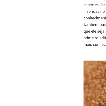
espécies já 
inseridas no
conheciment
também busq
que ele seja
primeiro edi
mais conhec