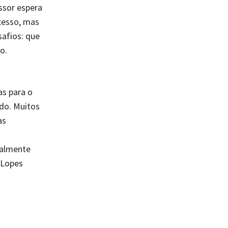
ssor espera
acesso, mas
afios: que
o.
as para o
ndo. Muitos
as
palmente
 Lopes