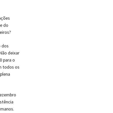
ações
 e do
eiros?
o dos
Não deixar
0 para o
m todos os
 plena
Dezembro
stência
umanos.