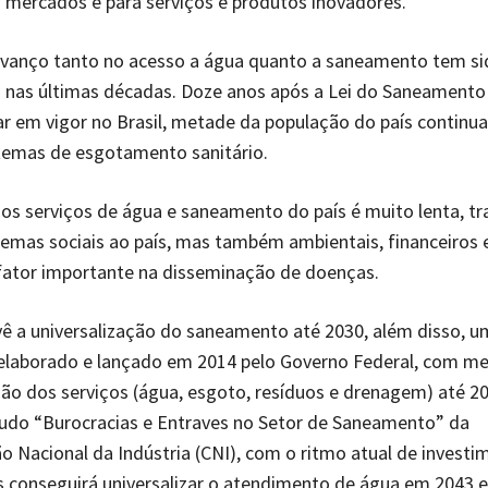
mercados e para serviços e produtos inovadores.
 avanço tanto no acesso a água quanto a saneamento tem s
s nas últimas décadas. Doze anos após a Lei do Saneamento 
ar em vigor no Brasil, metade da população do país continu
temas de esgotamento sanitário.
os serviços de água e saneamento do país é muito lenta, t
emas sociais ao país, mas também ambientais, financeiros 
fator importante na disseminação de doenças.
ê a universalização do saneamento até 2030, além disso, u
 elaborado e lançado em 2014 pelo Governo Federal, com m
ção dos serviços (água, esgoto, resíduos e drenagem) até 2
udo “Burocracias e Entraves no Setor de Saneamento” da
 Nacional da Indústria (CNI), com o ritmo atual de investi
s conseguirá universalizar o atendimento de água em 2043 e