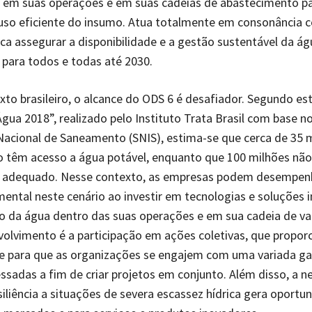
s em suas operações e em suas cadeias de abastecimento p
uso eficiente do insumo. Atua totalmente em consonância 
sca assegurar a disponibilidade e a gestão sustentável da ág
para todos e todas até 2030.
xto brasileiro, o alcance do ODS 6 é desafiador. Segundo es
gua 2018”, realizado pelo Instituto Trata Brasil com base n
acional de Saneamento (SNIS), estima-se que cerca de 35 
o têm acesso a água potável, enquanto que 100 milhões nã
adequado. Nesse contexto, as empresas podem desempen
ental neste cenário ao investir em tecnologias e soluções 
o da água dentro das suas operações e em sua cadeia de val
volvimento é a participação em ações coletivas, que propor
e para que as organizações se engajem com uma variada g
essadas a fim de criar projetos em conjunto. Além disso, a 
siliência a situações de severa escassez hídrica gera oportu