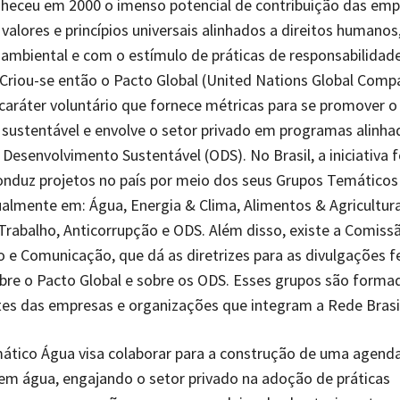
heceu em 2000 o imenso potencial de contribuição das emp
valores e princípios universais alinhados a direitos humanos,
ambiental e com o estímulo de práticas de responsabilidad
 Criou-se então o Pacto Global (United Nations Global Comp
e caráter voluntário que fornece métricas para se promover o
sustentável e envolve o setor privado em programas alinha
 Desenvolvimento Sustentável (ODS). No Brasil, a iniciativa f
nduz projetos no país por meio dos seus Grupos Temáticos 
ualmente em: Água, Energia & Clima, Alimentos & Agricultura
abalho, Anticorrupção e ODS. Além disso, existe a Comiss
e Comunicação, que dá as diretrizes para as divulgações fe
re o Pacto Global e sobre os ODS. Esses grupos são forma
es das empresas e organizações que integram a Rede Brasil
ático Água visa colaborar para a construção de uma agend
m água, engajando o setor privado na adoção de práticas