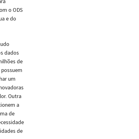
ara
com o ODS
ua e do
tudo
os dados
milhões de
o possuem
har um
inovadoras
or. Outra
cionem a
ama de
necessidade
nidades de