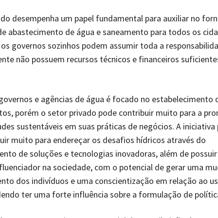
vado desempenha um papel fundamental para auxiliar no for
de abastecimento de água e saneamento para todos os cida
os governos sozinhos podem assumir toda a responsabilid
te não possuem recursos técnicos e financeiros suficiente
governos e agências de água é focado no estabelecimento d
os, porém o setor privado pode contribuir muito para a p
udes sustentáveis em suas práticas de negócios. A iniciativa
uir muito para endereçar os desafios hídricos através do
nto de soluções e tecnologias inovadoras, além de possuir
fluenciador na sociedade, com o potencial de gerar uma m
to dos indivíduos e uma conscientização em relação ao uso
endo ter uma forte influência sobre a formulação de polític