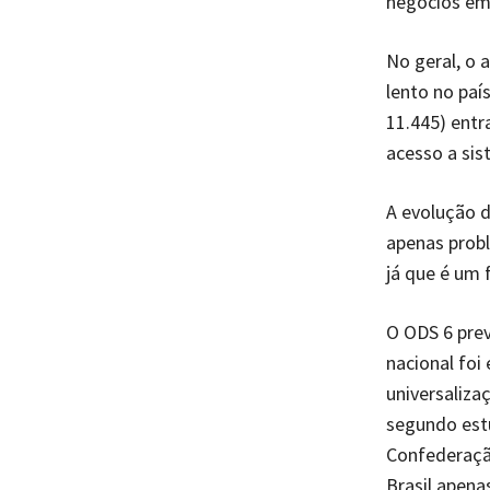
negócios em 
No geral, o
lento no paí
11.445) entr
acesso a sis
A evolução d
apenas probl
já que é um 
O ODS 6 prev
nacional foi
universaliza
segundo est
Confederação
Brasil apena