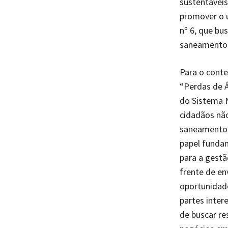
sustentávei
promover o 
nº 6, que bu
saneamento 
Para o conte
“Perdas de Á
do Sistema N
cidadãos nã
saneamento 
papel fundam
para a gestã
frente de en
oportunidad
partes inter
de buscar re