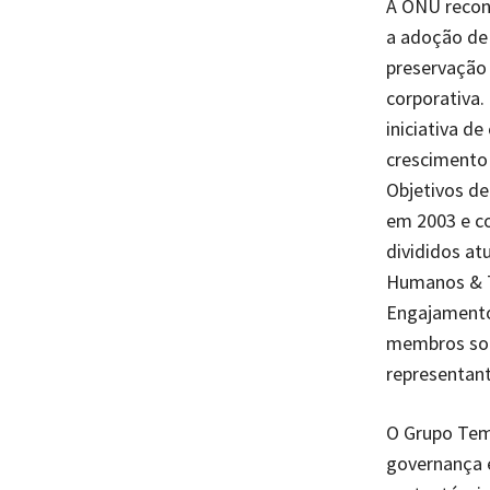
A ONU recon
a adoção de 
preservação 
corporativa.
iniciativa d
crescimento 
Objetivos de
em 2003 e co
divididos at
Humanos & Tr
Engajamento 
membros sob
representant
O Grupo Tem
governança e