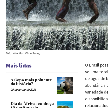
Foto: Alex Goh Chun Seong
Mais lidas
O Brasil pos
volume total
de água de b
A Copa mais poluente
da história?
abundância 
29 de junho de 2026
variedade de
disponibilid
Dia da África: conheça
relacionados
10 destinos do