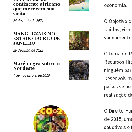
continente africano
economia.
que merecem sua
visita
O Objetivo d
24 de maio de 2024
Unidas, visa
MANGUEZAIS NO
saneamento p
ESTADO DO RIO DE
JANEIRO
26 de julho de 2022
O tema do R
Recursos Híd
Maré negra sobre o
Nordeste
ninguém para
7 de novembro de 2019
Desenvolvime
países se be
realização d
O Direito H
de 2015, uma
saudáveis e