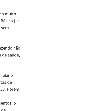
ido muito
Básico (Lei
a sem
razendo não
e de saúde,
m plano
etas de
033. Porém,
mentos, o
 de