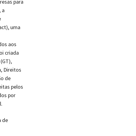
resas para
 a
e
act), uma
dos aos
oi criada
(GT),
, Direitos
ão de
itas pelos
dos por
.
a de