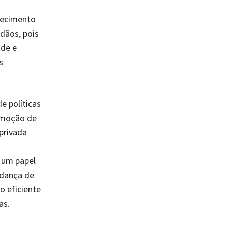
necimento
dãos, pois
ade e
s
e políticas
romoção de
 privada
 um papel
udança de
 eficiente
as.