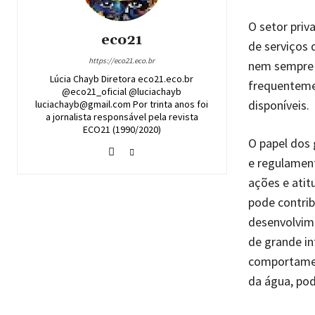
O setor pri
eco21
de serviços 
https://eco21.eco.br
nem sempre 
Lúcia Chayb Diretora eco21.eco.br
frequentemen
@eco21_oficial @luciachayb
disponíveis.
luciachayb@gmail.com Por trinta anos foi
a jornalista responsável pela revista
ECO21 (1990/2020)
O papel dos 
e regulament
ações e atit
pode contrib
desenvolvime
de grande in
comportamen
da água, pod