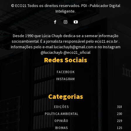
© ECO21 Todos os direitos reservados. PDI - Publicador Digital
Inteligente.
Desde 1990 que Lúcia Chayb dedica-se a semear informação
socioambiental. É a jornalista responsável pelo eco21.eco.br .
Informações pelo e-mail luciachayb@gmail.com e no Instagram
@luciachayb @eco21_oficial
Redes Sociais
FACEBOOK
INSTAGRAM
Categorias
EDIÇÕES
318
POLÍTICA AMBIENTAL
230
OPINIÃO
219
BIOMAS
125