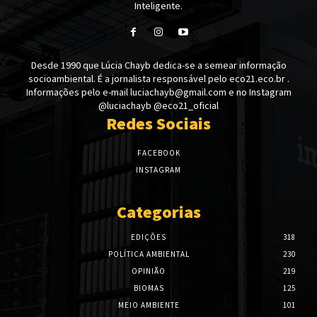
Inteligente.
Desde 1990 que Lúcia Chayb dedica-se a semear informação
socioambiental. É a jornalista responsável pelo eco21.eco.br .
Informações pelo e-mail luciachayb@gmail.com e no Instagram
@luciachayb @eco21_oficial
Redes Sociais
FACEBOOK
INSTAGRAM
Categorias
EDIÇÕES
318
POLÍTICA AMBIENTAL
230
OPINIÃO
219
BIOMAS
125
MEIO AMBIENTE
101