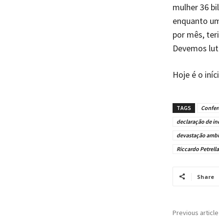
mulher 36 bi
enquanto um 
por mês, ter
Devemos luta
Hoje é o iní
TAGS
Confer
declaração de in
devastação ambi
Riccardo Petrella
Share
Previous article