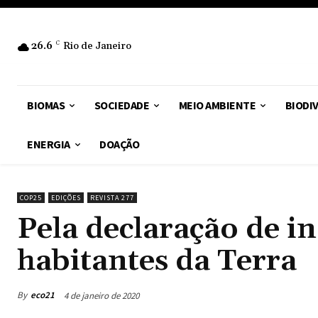
26.6
C
Rio de Janeiro
BIOMAS
SOCIEDADE
MEIO AMBIENTE
BIODI
ENERGIA
DOAÇÃO
COP25
EDIÇÕES
REVISTA 277
Pela declaração de i
habitantes da Terra
By
eco21
4 de janeiro de 2020