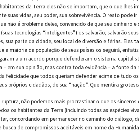
habitantes da Terra eles não se importam, que o que lhes in
te suas vidas, seu poder, sua sobrevivência. O resto pode ir 
que não é problema deles, convencido de que seu dinheiro e 
 (suas tecnologias “inteligentes”) os salvarão; salvarão seus
, sua parte da cidade, seu local de diversão e férias. Eles
e a maioria da população de seus países os seguirá, enfati
garam a um acordo porque defenderam o sistema capitalist
 – em sua opinião, mas contra toda evidência – a fonte da 
 da felicidade que todos queriam defender acima de tudo os
seus próprios cidadãos, de sua “nação”. Que mentira grotesc
l ruptura, não podemos mais procrastinar o que os sinceros
odos os habitantes da Terra (incluindo todas as espécies viv
itar, concordando em permanecer no caminho do diálogo, d
na busca de compromissos aceitáveis em nome da Humanida