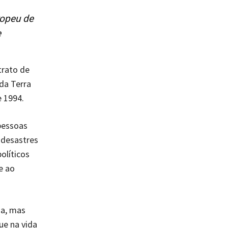
uropeu de
e
trato de
da Terra
 1994.
pessoas
 desastres
olíticos
e ao
ia, mas
ue na vida