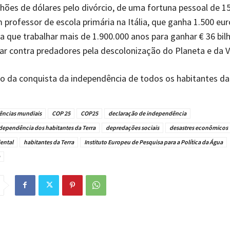
lhões de dólares pelo divórcio, de uma fortuna pessoal de 15
professor de escola primária na Itália, que ganha 1.500 eur
ia que trabalhar mais de 1.900.000 anos para ganhar € 36 bil
r contra predadores pela descolonização do Planeta e da V
cio da conquista da independência de todos os habitantes da
ências mundiais
COP 25
COP25
declaração de independência
dependência dos habitantes da Terra
depredações sociais
desastres econômicos
ental
habitantes da Terra
Instituto Europeu de Pesquisa para a Política da Água