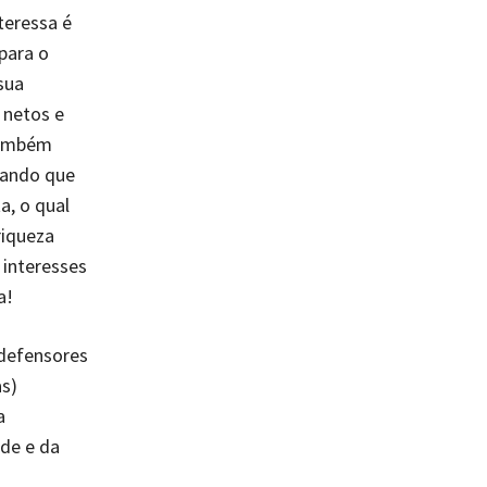
teressa é
para o
sua
 netos e
 também
zando que
a, o qual
riqueza
 interesses
a!
 defensores
as)
a
de e da