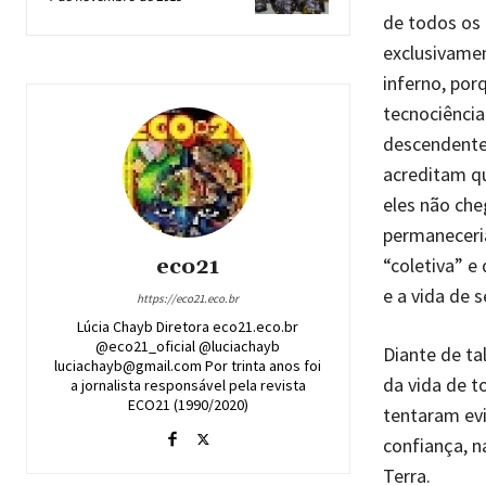
de todos os 
exclusivamen
inferno, por
tecnociência
descendentes
acreditam qu
eles não che
permaneceria
“coletiva” e
eco21
e a vida de 
https://eco21.eco.br
Lúcia Chayb Diretora eco21.eco.br
@eco21_oficial @luciachayb
Diante de ta
luciachayb@gmail.com Por trinta anos foi
da vida de t
a jornalista responsável pela revista
ECO21 (1990/2020)
tentaram ev
confiança, 
Terra.