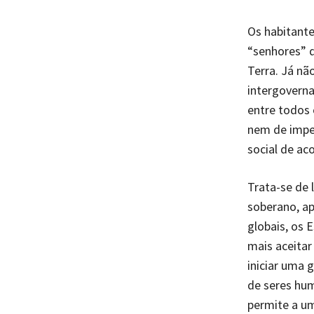
Os habitante
“senhores” 
Terra. Já nã
intergoverna
entre todos
nem de imped
social de ac
Trata-se de 
soberano, ap
globais, os 
mais aceita
iniciar uma 
de seres hum
permite a u