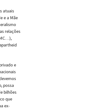
s atuais
e e a Mãe
teralismo
as relações
OMC…),
apartheid
privado e
nacionais
o devemos
p, possa
de bilhões
ico que
a ex-