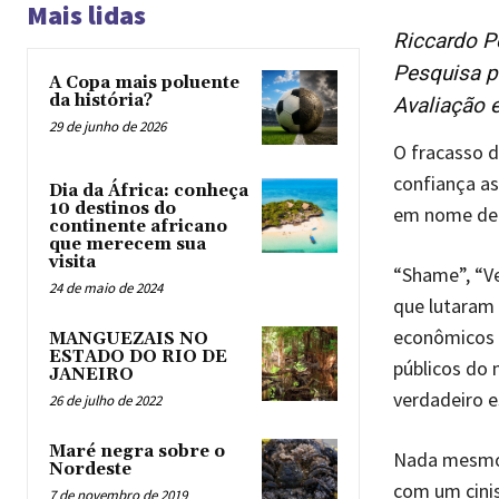
Mais lidas
Riccardo Pe
Pesquisa pa
A Copa mais poluente
da história?
Avaliação 
29 de junho de 2026
O fracasso d
confiança as
Dia da África: conheça
10 destinos do
em nome de 
continente africano
que merecem sua
visita
“Shame”, “V
24 de maio de 2024
que lutaram 
econômicos e
MANGUEZAIS NO
ESTADO DO RIO DE
públicos do 
JANEIRO
verdadeiro e
26 de julho de 2022
Maré negra sobre o
Nada mesmo.
Nordeste
com um cinis
7 de novembro de 2019