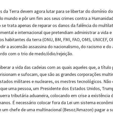
s da Terra devem agora lutar para se libertar do domínio do
do mundo e pôr um fim aos seus crimes contra a Humanidad
o se trata apenas de reparar os danos da falência do multila
mental e internacional que pretendiam administrar a vida e 
 os habitantes da terra (ONU, BM, FMI, FAO, OMS, UNICEF, 
ir a ascensão assassina do nacionalismo, do racismo e do 
ordo com o trio de medo/ódio/rejeição.
liberar a vida das cadeias com as quais aqueles que, a título 
risionam e sufocam, que são as grandes corporações multi
Estados militares e nucleares, os mestres tecnológicos. Nã
r que uma pessoa, um Presidente dos Estados Unidos, Trum
guerra tributária aduaneira, colocando em crise a existência 
anos. É necessário colocar fora da Lei um sistema econôm
m um chefe de uma multinacional (Besoz/Amazon) pagar a su