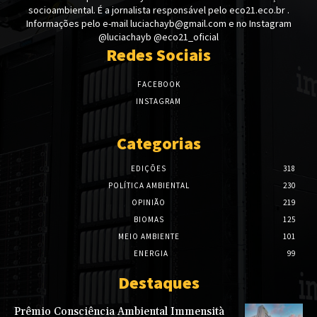
socioambiental. É a jornalista responsável pelo eco21.eco.br .
Informações pelo e-mail luciachayb@gmail.com e no Instagram
@luciachayb @eco21_oficial
Redes Sociais
FACEBOOK
INSTAGRAM
Categorias
EDIÇÕES
318
POLÍTICA AMBIENTAL
230
OPINIÃO
219
BIOMAS
125
MEIO AMBIENTE
101
ENERGIA
99
Destaques
Prêmio Consciência Ambiental Immensità