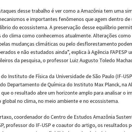
taques desse trabalho é ver como a Amazônia tem uma sim
ecanismos e importantes fenômenos que agem dentro de
ilíbrio do ecossistema. A preservação desse equilíbrio perm
s do clima como conhecemos atualmente. Alterações como
pelas mudanças climáticas ou pelo desflorestamento pode
perados e não estudados ainda”, explica à Agência FAPESP 
ileiros da pesquisa, o professor Luiz Augusto Toledo Macha
do Instituto de Física da Universidade de São Paulo (IF-USP
 do Departamento de Química do Instituto Max Planck, na 
que o resultado abre um horizonte amplo para analisar o i
global no clima, no meio ambiente e no ecossistema.
Artaxo, coordenador do Centro de Estudos Amazônia Susten
P, professor do IF-USP e coautor do artigo, os resultados