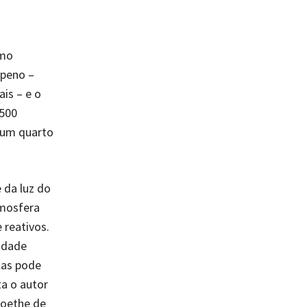
omo
rpeno –
is – e o
 500
 um quarto
 da luz do
tmosfera
 reativos.
idade
las pode
a o autor
Goethe de