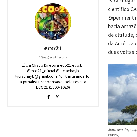
Para chegar 
científico C
Experiment i
bacia amazôn
de altitude,
da América d
eco21
duas voltas 
https://eco21.eco.br
Lúcia Chayb Diretora eco21.eco.br
@eco21_oficial @luciachayb
luciachayb@gmail.com Por trinta anos foi
a jornalista responsável pela revista
ECO21 (1990/2020)
Aeronave de pesqu
Planck)