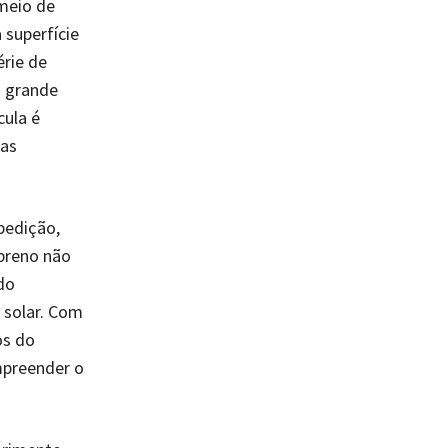
meio de
superfície
rie de
a grande
cula é
gas
xpedição,
preno não
do
 solar. Com
os do
mpreender o