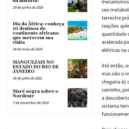
da história?
mecanismos 
29 de junho de 2026
seu metabol
terrestre p
Dia da África: conheça
reações quí
10 destinos do
quantidade d
continente africano
que merecem sua
acelerada po
visita
elétricas na
24 de maio de 2024
MANGUEZAIS NO
Até então, o
ESTADO DO RIO DE
JANEIRO
mas não o m
26 de julho de 2022
chegaria às 
caminho, poi
Maré negra sobre o
Nordeste
a descobert
7 de novembro de 2019
sistema terr
funcionament