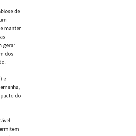
biose de
 um
ite manter
 as
m gerar
um dos
do.
) e
Alemanha,
mpacto do
tável
 permitem