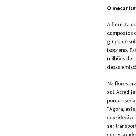
O mecanis
A floresta e
compostos or
grupo de sub
isopreno. Es
milhões de 
dessa emiss
Na floresta 
sol. Acredit
porque seria
“Agora, esta
considerável
ser transpor
corresponden