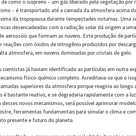
de como o isopreno – um gás liberado pela vegetação por 
ismo – é transportado até a camada da atmosfera acima da 
róxima da tropopausa durante tempestades noturnas. Uma sé
micas desencadeadas com a radiação solar dá origem a um
e aerossóis que formam as nuvens. Esta produção de partí
r reações com óxidos de nitrogênio produzidos por descar
 alta atmosfera, em nuvens dominadas por cristais de gelo.
s cientistas já haviam identificado as partículas em outra e
ecanismo físico-químico completo. Acreditava-se que o iso
camadas superiores da atmosfera porque reagiria ao longo 
s é bastante reativo, e se degradaria rapidamente com a luz
a desses novos mecanismos, será possível aprimorar model
estre, ferramentas fundamentais para simular o clima e co
o presente e futuro do planeta.