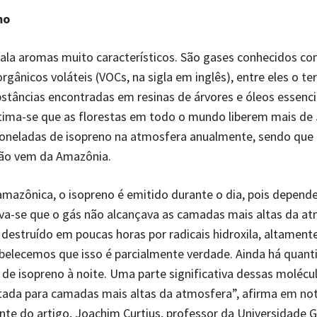
mo
xala aromas muito característicos. São gases conhecidos c
gânicos voláteis (VOCs, na sigla em inglês), entre eles o te
stâncias encontradas em resinas de árvores e óleos essencia
tima-se que as florestas em todo o mundo liberem mais de
toneladas de isopreno na atmosfera anualmente, sendo que
ão vem da Amazônia.
amazônica, o isopreno é emitido durante o dia, pois depende
ava-se que o gás não alcançava as camadas mais altas da a
 destruído em poucas horas por radicais hidroxila, altamente
belecemos que isso é parcialmente verdade. Ainda há quant
 de isopreno à noite. Uma parte significativa dessas molécu
tada para camadas mais altas da atmosfera”, afirma em not
te do artigo, Joachim Curtius, professor da Universidade 