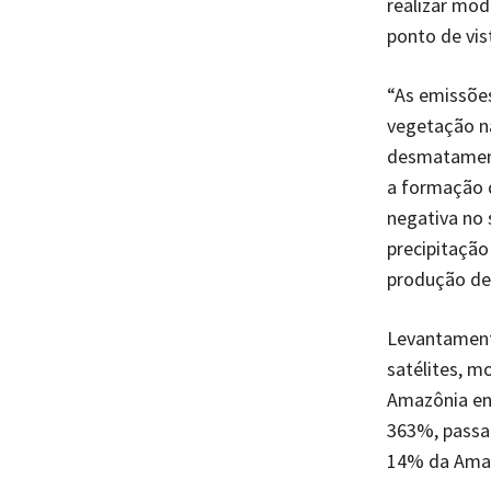
realizar mod
ponto de vis
“As emissões
vegetação na
desmatament
a formação 
negativa no 
precipitação
produção de 
Levantament
satélites, m
Amazônia ent
363%, passan
14% da Amaz