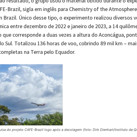
ao resultado, o grupo usou o material obtido durante o exp
AFE-Brazil, sigla em inglês para Chemistry of the Atmosphere:
n Brazil. Único desse tipo, o experimento realizou diversos 
ica entre dezembro de 2022 e janeiro de 2023, a 14 quilôm
 o que corresponde a duas vezes a altura do Aconcágua, pont
o Sul. Totalizou 136 horas de voo, cobrindo 89 mil km – ma
completas na Terra pelo Equador.
isa do projeto CAFE-Brazil logo após a decolagem (foto: Dirk Dienhart/Instituto de 