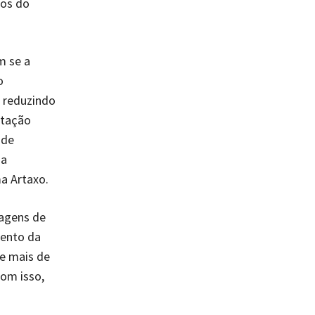
mos do
m se a
o
 reduzindo
ntação
 de
 a
a Artaxo.
agens de
mento da
de mais de
Com isso,