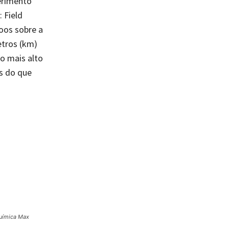
erimento
 Field
voos sobre a
etros (km)
o mais alto
is do que
Química Max