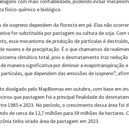
elagens com mais confiabilidade, podendo incluir mecanis
ta físico-químico e biológico.
 de isopreno dependem da floresta em pé. Elas não ocorre
tiva for substituída por pastagem ou cultura de soja. Com 
o, esse mecanismo de produção de partículas é destruído,
de nuvens e de precipitação. É o que chamamos de realime
sistema climático total, pois o desmatamento traz redução
 de maneira significativa por diminuir a evapotranspiração e
partículas, que dependem das emissões de isopreno”, afirm
o divulgado pelo MapBiomas em outubro, com base em im
ostrou que pastagem foi a principal finalidade do desmata
re 1985 e 2023. No período, o crescimento dessa área foi 
do de cerca de 12,7 milhões para 59 milhões de hectares. 
ônia tinha virado área de pastagem em 2023.