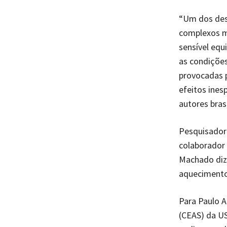
“Um dos des
complexos m
sensível equ
as condiçõe
provocadas 
efeitos ines
autores bras
Pesquisador 
colaborador
Machado diz 
aquecimento 
Para Paulo 
(CEAS) da US