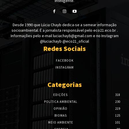
Inteligente.
Desde 1990 que Lúcia Chayb dedica-se a semear informação
socioambiental. É a jornalista responsável pelo eco21.eco.br .
Informações pelo e-mail luciachayb@gmail.com e no Instagram
@luciachayb @eco21_oficial
Redes Sociais
FACEBOOK
INSTAGRAM
Categorias
EDIÇÕES
318
POLÍTICA AMBIENTAL
230
OPINIÃO
219
BIOMAS
125
MEIO AMBIENTE
101