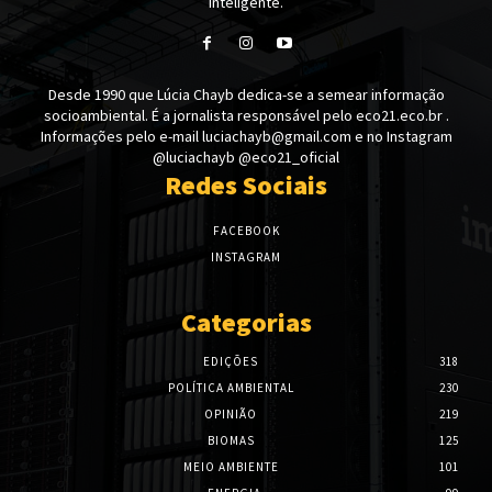
Inteligente.
Desde 1990 que Lúcia Chayb dedica-se a semear informação
socioambiental. É a jornalista responsável pelo eco21.eco.br .
Informações pelo e-mail luciachayb@gmail.com e no Instagram
@luciachayb @eco21_oficial
Redes Sociais
FACEBOOK
INSTAGRAM
Categorias
EDIÇÕES
318
POLÍTICA AMBIENTAL
230
OPINIÃO
219
BIOMAS
125
MEIO AMBIENTE
101