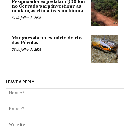
Pesquisadores pedalam 300 km
no Cerrado para investigar as
mudanças climáticas no bioma
31 de julho de 2026
Manguezais no estuário do rio
das Pérolas
26 de julho de 2026
LEAVE A REPLY
Na
Ema
Web