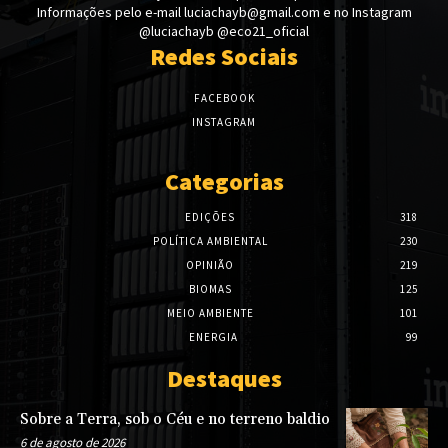
Informações pelo e-mail luciachayb@gmail.com e no Instagram
@luciachayb @eco21_oficial
Redes Sociais
FACEBOOK
INSTAGRAM
Categorias
EDIÇÕES
318
POLÍTICA AMBIENTAL
230
OPINIÃO
219
BIOMAS
125
MEIO AMBIENTE
101
ENERGIA
99
Destaques
Sobre a Terra, sob o Céu e no terreno baldio
6 de agosto de 2026