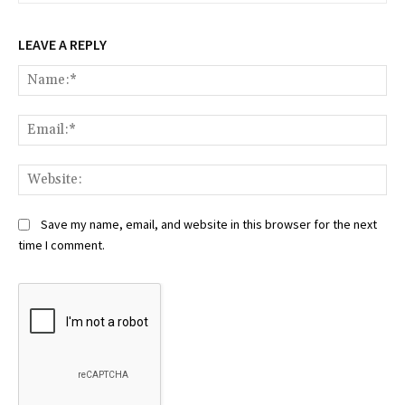
LEAVE A REPLY
Na
Ema
Web
Save my name, email, and website in this browser for the next
time I comment.