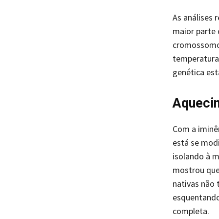
As análises
maior parte 
cromossomos)
temperatura
genética es
Aquecim
Com a iminên
está se modi
isolando à 
mostrou que 
nativas não 
esquentando,
completa.