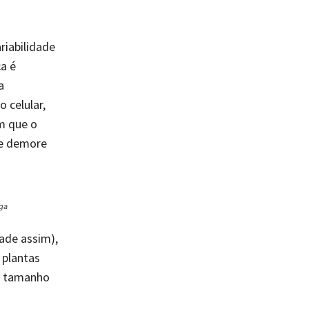
riabilidade
a é
a
 celular,
om que o
 e demore
oga
dade assim),
 plantas
a, tamanho