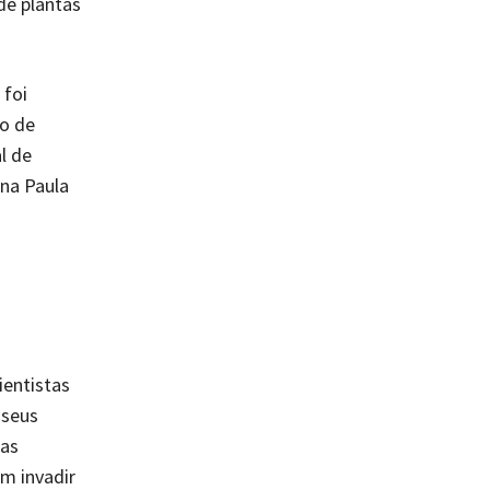
de plantas
, foi
io de
l de
na Paula
ientistas
 seus
uas
m invadir