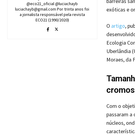
barreiras sa
@eco21_oficial @luciachayb
exóticas e o
luciachayb@gmail.com Por trinta anos foi
a jornalista responsável pela revista
ECO21 (1990/2020)
O
artigo
, pu
desenvolvido
Ecologia Com
Uberlândia (
Moraes, da F
Tamanh
cromo
Com o objeti
passaram a o
núcleos, ond
característi