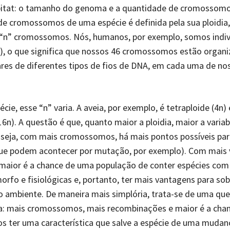
itat: o tamanho do genoma e a quantidade de cromossomo
e cromossomos de uma espécie é definida pela sua ploidia, 
 “n” cromossomos. Nós, humanos, por exemplo, somos indi
n), o que significa que nossos 46 cromossomos estão organ
ares de diferentes tipos de fios de DNA, em cada uma de no
ie, esse “n” varia. A aveia, por exemplo, é tetraploide (4n) e
16n). A questão é que, quanto maior a ploidia, maior a variab
 seja, com mais cromossomos, há mais pontos possíveis par
que podem acontecer por mutação, por exemplo). Com mais 
 maior é a chance de uma população de conter espécies co
orfo e fisiológicas e, portanto, ter mais vantagens para sob
 ambiente. De maneira mais simplória, trata-se de uma qu
ica: mais cromossomos, mais recombinações e maior é a cha
os ter uma característica que salve a espécie de uma mudan