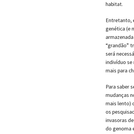
habitat.
Entretanto, 
genética (e
armazenada 
“grandão” tr
será necessá
indivíduo se
mais para ch
Para saber s
mudanças no 
mais lento) 
os pesquisad
invasoras de
do genoma e