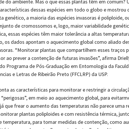
ade do ambiente. Mas o que essas plantas têm em comum?
características dessas espécies em todo o globo e mostrou 
ta genético, a maioria das espécies invasoras é poliploide, o
junto de cromossomos e, logo, maior variabilidade genéti
ica, essas espécies têm maior tolerância a altas temperatur
io, os dados apontam o aquecimento global como aliado de
asoras. “Monitorar plantas que compartilhem esses traços 
or ao prever a contenção de futuras invasões”, afirma Driell
do Programa de Pós-Graduação em Entomologia da Faculd
iências e Letras de Ribeirão Preto (FFCLRP) da USP.
nta as características para monitorar e restringir a circula
 “perigosas”, em meio ao aquecimento global, para evitar
, já que frear o aumento das temperaturas não parece uma r
itorar plantas poliploides e com resistência térmica, junt
 temperatura, para tomar medidas de contenção, como au