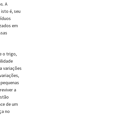
s. A
isto é, seu
víduos
izados em
ssas
 o trigo,
ilidade
a variações
variações,
m pequenas
reviver a
estão
nce de um
ça no