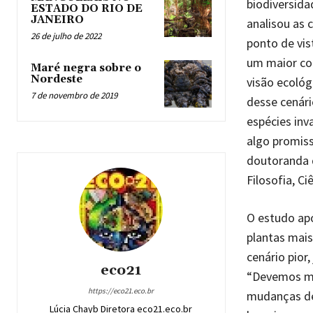
biodiversid
ESTADO DO RIO DE
JANEIRO
analisou as 
26 de julho de 2022
ponto de vis
um maior con
Maré negra sobre o
Nordeste
visão ecológ
7 de novembro de 2019
desse cenár
espécies inv
algo promiss
doutoranda 
Filosofia, C
O estudo apo
plantas mais
cenário pior
eco21
“Devemos mon
https://eco21.eco.br
mudanças de
Lúcia Chayb Diretora eco21.eco.br