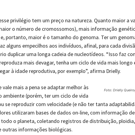
esse privilégio tem um preço na natureza. Quanto maior a va
 maior o número de cromossomos), mais informação genétic
e, portanto, maior é o tamanho do genoma. Ter um genom
az alguns empecilhos aos indivíduos, afinal, para cada divisão
rio duplicar uma longa cadeia de nucleotídeos. “Isso faz c
 reproduza mais devagar, tenha um ciclo de vida mais longo
egar à idade reprodutiva, por exemplo”, afirma Drielly.
e vale mais a pena se adaptar melhor às
Foto: Drielly Queir
ambiente (porém, ter um ciclo de vida
ou se reproduzir com velocidade (e não ter tanta adaptabili
ores utilizaram bases de dados on-line, com informação de
 todo o planeta, coletando registros de distribuição, ploidi
 outras informações biológicas.