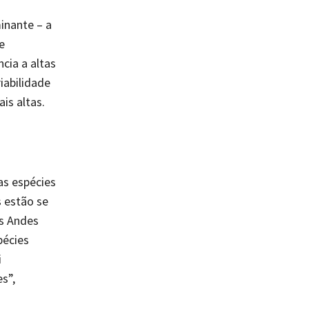
inante – a
e
cia a altas
iabilidade
is altas.
as espécies
 estão se
s Andes
pécies
i
s”,