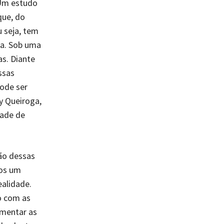
 Um estudo
que, do
u seja, tem
ca. Sob uma
as. Diante
ssas
pode ser
y Queiroga,
ade de
ção dessas
mos um
ealidade.
o com as
mentar as