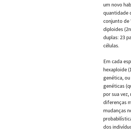
um novo hab
quantidade d
conjunto de
diploides (2
duplas: 23 p
células.
Em cada espéc
hexaploide (
genética, ou
genéticas (
por sua vez,
diferenças m
mudanças no
probabilíst
dos indivídu