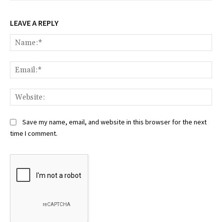
LEAVE A REPLY
Na
Ema
Web
Save my name, email, and website in this browser for the next
time I comment.