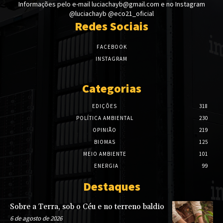
Informações pelo e-mail luciachayb@gmail.com e no Instagram
@luciachayb @eco21_oficial
Redes Sociais
FACEBOOK
INSTAGRAM
Categorias
EDIÇÕES
318
POLÍTICA AMBIENTAL
230
OPINIÃO
219
BIOMAS
125
MEIO AMBIENTE
101
ENERGIA
99
Destaques
Sobre a Terra, sob o Céu e no terreno baldio
6 de agosto de 2026