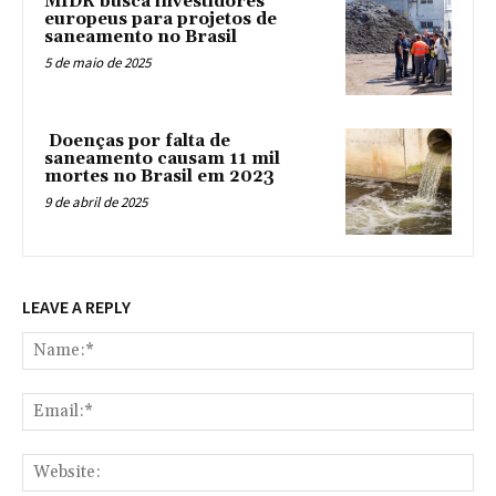
MIDR busca investidores
europeus para projetos de
saneamento no Brasil
5 de maio de 2025
Doenças por falta de
saneamento causam 11 mil
mortes no Brasil em 2023
9 de abril de 2025
LEAVE A REPLY
Na
Ema
Web