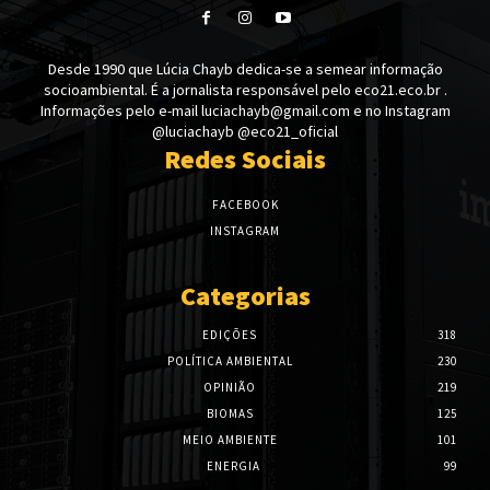
Desde 1990 que Lúcia Chayb dedica-se a semear informação
socioambiental. É a jornalista responsável pelo eco21.eco.br .
Informações pelo e-mail luciachayb@gmail.com e no Instagram
@luciachayb @eco21_oficial
Redes Sociais
FACEBOOK
INSTAGRAM
Categorias
EDIÇÕES
318
POLÍTICA AMBIENTAL
230
OPINIÃO
219
BIOMAS
125
MEIO AMBIENTE
101
ENERGIA
99