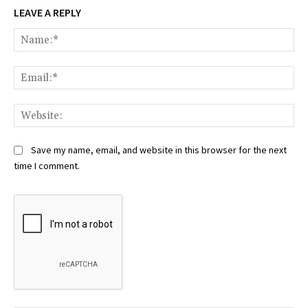
LEAVE A REPLY
Na
Ema
Web
Save my name, email, and website in this browser for the next
time I comment.