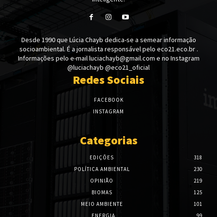
Desde 1990 que Lúcia Chayb dedica-se a semear informação
socioambiental. É a jornalista responsável pelo eco21.eco.br .
Informações pelo e-mail luciachayb@gmail.com e no Instagram
@luciachayb @eco21_oficial
Redes Sociais
FACEBOOK
INSTAGRAM
Categorias
EDIÇÕES
318
POLÍTICA AMBIENTAL
230
OPINIÃO
219
BIOMAS
125
MEIO AMBIENTE
101
ENERGIA
99