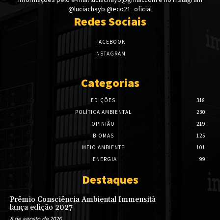
@luciachayb @eco21_oficial
Redes Sociais
FACEBOOK
INSTAGRAM
Categorias
EDIÇÕES
318
POLÍTICA AMBIENTAL
230
OPINIÃO
219
BIOMAS
125
MEIO AMBIENTE
101
ENERGIA
99
Destaques
Prêmio Consciência Ambiental Immensità
lança edição 2027
8 de agosto de 2026