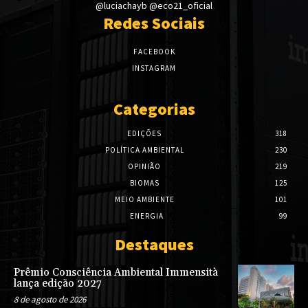
@luciachayb @eco21_oficial
Redes Sociais
FACEBOOK
INSTAGRAM
Categorias
EDIÇÕES
318
POLÍTICA AMBIENTAL
230
OPINIÃO
219
BIOMAS
125
MEIO AMBIENTE
101
ENERGIA
99
Destaques
Prêmio Consciência Ambiental Immensità
lança edição 2027
8 de agosto de 2026