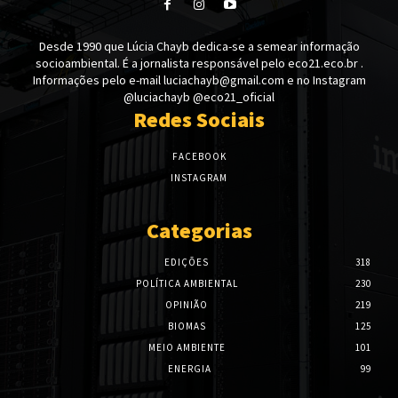
Desde 1990 que Lúcia Chayb dedica-se a semear informação
socioambiental. É a jornalista responsável pelo eco21.eco.br .
Informações pelo e-mail luciachayb@gmail.com e no Instagram
@luciachayb @eco21_oficial
Redes Sociais
FACEBOOK
INSTAGRAM
Categorias
EDIÇÕES
318
POLÍTICA AMBIENTAL
230
OPINIÃO
219
BIOMAS
125
MEIO AMBIENTE
101
ENERGIA
99