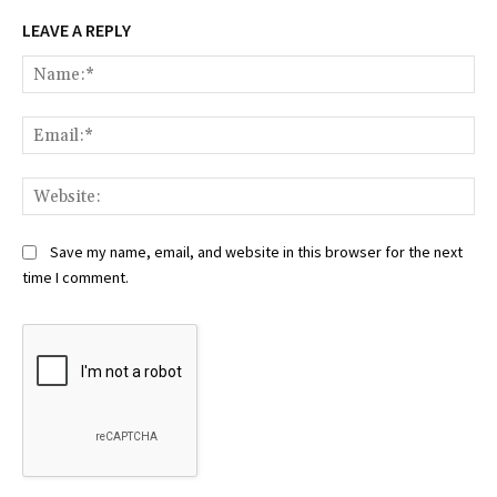
LEAVE A REPLY
Na
Ema
Web
Save my name, email, and website in this browser for the next
time I comment.