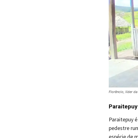
Florêncio, líder 
Paraitepuy
Paraitepuy é
pedestre rum
espécie de m