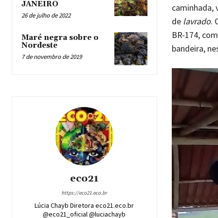
JANEIRO
caminhada, 
26 de julho de 2022
de
lavrado
.
BR-174, com 
Maré negra sobre o
Nordeste
bandeira, n
7 de novembro de 2019
eco21
https://eco21.eco.br
Lúcia Chayb Diretora eco21.eco.br
@eco21_oficial @luciachayb