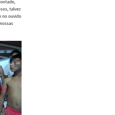
vontade,
sos, talvez
o no ouvido
 nossas