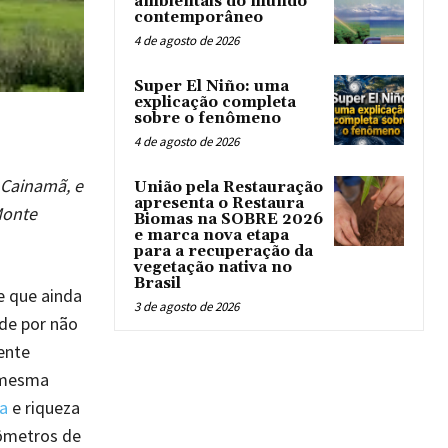
ambientais do mundo
contemporâneo
4 de agosto de 2026
Super El Niño: uma
explicação completa
sobre o fenômeno
4 de agosto de 2026
 Cainamã, e
União pela Restauração
apresenta o Restaura
Monte
Biomas na SOBRE 2026
e marca nova etapa
para a recuperação da
vegetação nativa no
Brasil
e que ainda
3 de agosto de 2026
ade por não
ente
A mesma
a
e riqueza
lômetros de