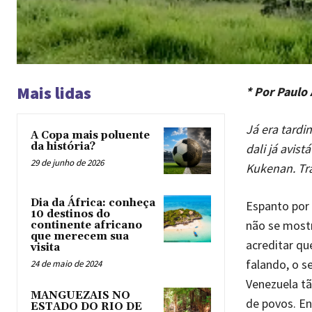
Mais lidas
* Por Paulo
Já era tard
A Copa mais poluente
da história?
dali já avis
29 de junho de 2026
Kukenan. Tr
Dia da África: conheça
Espanto por
10 destinos do
não se mostr
continente africano
que merecem sua
acreditar qu
visita
falando, o s
24 de maio de 2024
Venezuela tã
MANGUEZAIS NO
de povos. En
ESTADO DO RIO DE