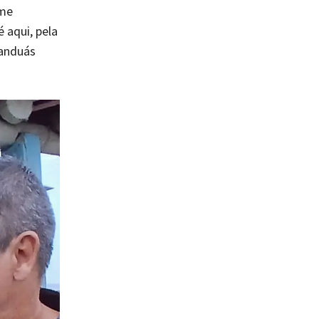
ome
 aqui, pela
manduás