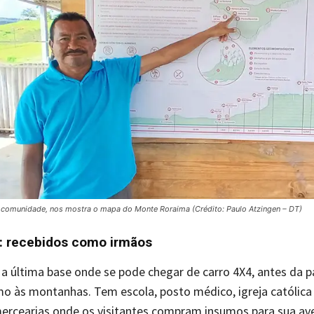
da comunidade, nos mostra o mapa do Monte Roraima (Crédito: Paulo Atzingen – DT)
: recebidos como irmãos
 a última base onde se pode chegar de carro 4X4, antes da p
o às montanhas. Tem escola, posto médico, igreja católica
ercearias onde os visitantes compram insumos para sua av