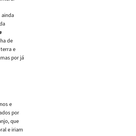
a ainda
 da
a
nha de
 terra e
 mas por já
nos e
tados por
njo, que
al e iriam