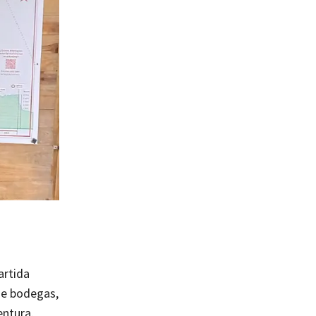
artida
 e bodegas,
entura.