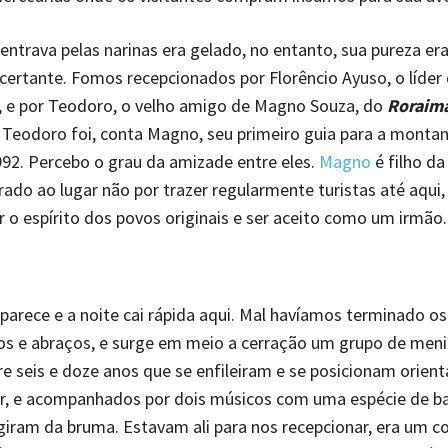
entrava pelas narinas era gelado, no entanto, sua pureza er
ertante. Fomos recepcionados por Florêncio Ayuso, o líder
 e por Teodoro, o velho amigo de Magno Souza, do
Roraim
. Teodoro foi, conta Magno, seu primeiro guia para a monta
92. Percebo o grau da amizade entre eles.
Magno
é filho da
rado ao lugar não por trazer regularmente turistas até aqui,
o espírito dos povos originais e ser aceito como um irmão.
parece e a noite cai rápida aqui. Mal havíamos terminado os
s e abraços, e surge em meio a cerração um grupo de meni
e seis e doze anos que se enfileiram e se posicionam orien
r, e acompanhados por dois músicos com uma espécie de ba
ram da bruma. Estavam ali para nos recepcionar, era um cor