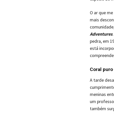
O ar que me 
mais desconc
comunidade,
Adventures
pedra, em 19
está incorpo
compreender 
Coral puro
A tarde desa
cumprimento
meninas entr
um professo
também surgi