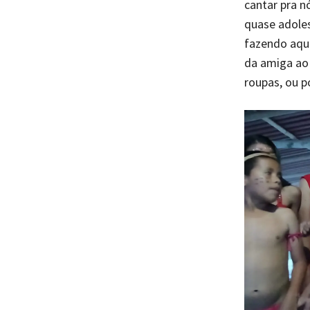
cantar pra n
quase adoles
fazendo aqui
da amiga ao 
roupas, ou 