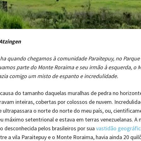
 Atzingen
inha quando chegamos à comunidade Paraitepuy, no Parque
távamos parte do Monte Roraima e seu irmão à esquerda, o 
azia comigo um misto de espanto e incredulidade.
 causa do tamanho daquelas muralhas de pedra no horizont
avam inteiras, cobertas por colossos de nuvem. Incredulid
e ultrapassara o norte do norte do meu país, ou, cientificam
eu máximo setentrional e estava em terras venezuelanas. 
o desconhecida pelos brasileiros por sua
vastidão geográfic
tre a vila Paraitepuy e o Monte Roraima, havia ainda 20 qui