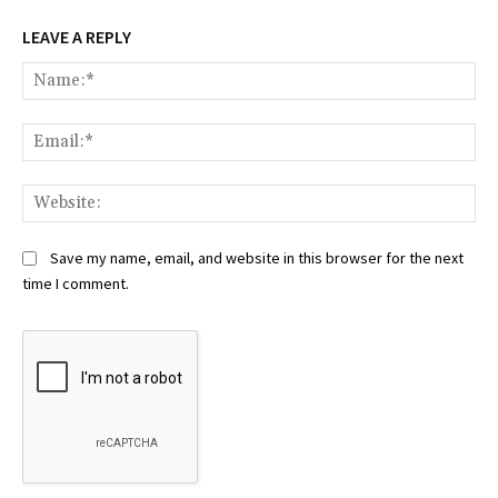
LEAVE A REPLY
Na
Ema
Web
Save my name, email, and website in this browser for the next
time I comment.