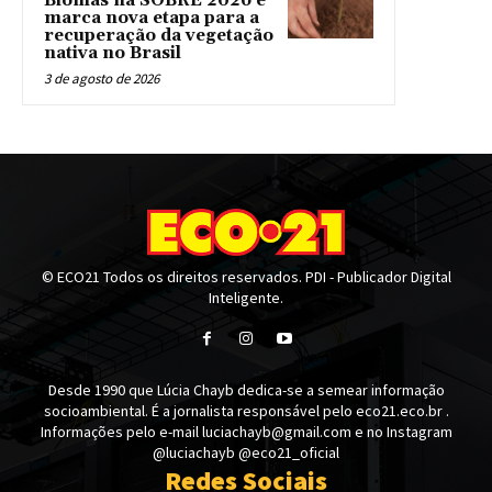
Biomas na SOBRE 2026 e
marca nova etapa para a
recuperação da vegetação
nativa no Brasil
3 de agosto de 2026
© ECO21 Todos os direitos reservados. PDI - Publicador Digital
Inteligente.
Desde 1990 que Lúcia Chayb dedica-se a semear informação
socioambiental. É a jornalista responsável pelo eco21.eco.br .
Informações pelo e-mail luciachayb@gmail.com e no Instagram
@luciachayb @eco21_oficial
Redes Sociais