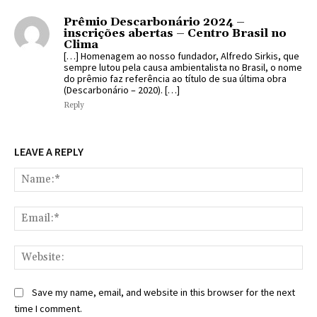
Prêmio Descarbonário 2024 –
inscrições abertas – Centro Brasil no
Clima
[…] Homenagem ao nosso fundador, Alfredo Sirkis, que
sempre lutou pela causa ambientalista no Brasil, o nome
do prêmio faz referência ao título de sua última obra
(Descarbonário – 2020). […]
Reply
LEAVE A REPLY
Na
Ema
Web
Save my name, email, and website in this browser for the next
time I comment.