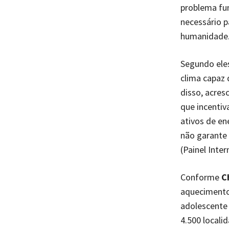
problema fun
necessário p
humanidade
Segundo ele
clima capaz 
disso, acres
que incentiv
ativos de en
não garante 
(Painel Inte
Conforme
C
aquecimento 
adolescente
4.500 locali