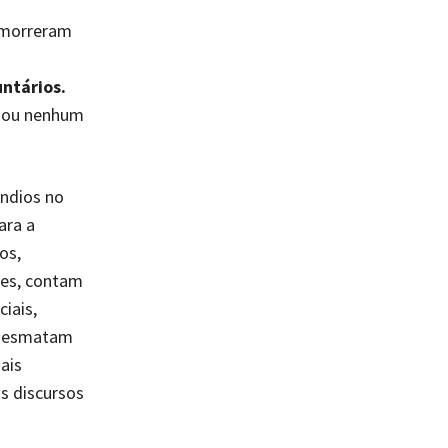
 morreram
untários.
viou nenhum
êndios no
ara a
os,
tes, contam
iais,
, desmatam
ais
s discursos