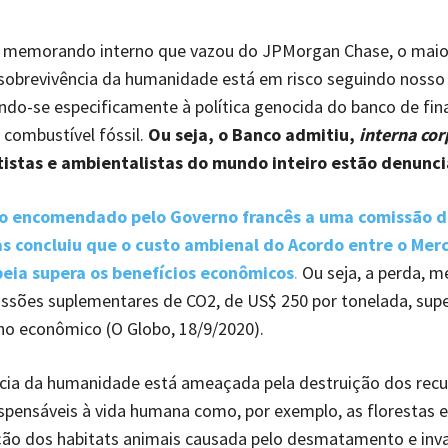
memorando interno que vazou do JPMorgan Chase, o maio
sobrevivência da humanidade está em risco seguindo nosso
rindo-se especificamente à política genocida do banco de fin
combustível fóssil.
Ou seja, o Banco admitiu,
interna cor
tistas e ambientalistas do mundo inteiro estão denunc
io encomendado pelo Governo francês a uma comissão d
as concluiu que o custo ambienal do Acordo entre o Merc
eia supera os benefícios econômicos
.
Ou seja, a perda, m
issões suplementares de CO2, de US$ 250 por tonelada, sup
ho econômico (O Globo, 18/9/2020).
ncia da humanidade está ameaçada pela destruição dos recu
ispensáveis à vida humana como, por exemplo, as florestas e 
ição dos habitats animais causada pelo desmatamento e inv