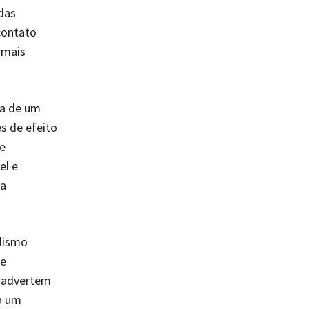
das
contato
imais
ta de um
s de efeito
e
el e
ia
lismo
te
advertem
ta um