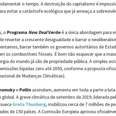
damental: o tempo. A destruição do capitalismo é impossív
ara evitar a catástrofe ecológica que já ameaça a sobrevivê
.
s, o
Programa
New Deal
Verde
é a única abordagem para es
de reverter a crescente desigualdade e barrar o neoliberali
centamos, barrar também os governos autoritários de Estad
am os combustíveis fósseis. É bom não esquecer que a maio
ergia do mundo já são de propriedade pública. A simples est
emissões líquidas zero até 2050, conforme a proposta ofici
rnacional de Mudanças Climáticas).
homsky
e
Pollin
assinalam, aumenta em toda a parte a luta
global. A greve climática de setembro de 2019, liderada pe
 sueca
Greta Thunberg
, mobilizou cerca de 7 milhões de p
dades de 150 países. A Comissão Europeia aprovou oficialme