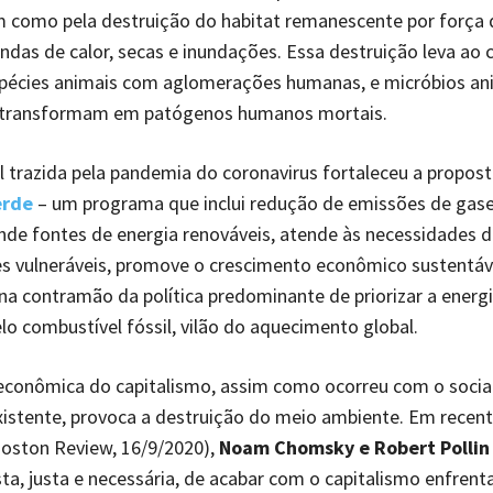
 como pela destruição do habitat remanescente por força 
ndas de calor, secas e inundações. Essa destruição leva ao 
spécies animais com aglomerações humanas, e micróbios an
 transformam em patógenos humanos mortais.
al trazida pela pandemia do coronavirus fortaleceu a propos
rde
– um programa que inclui redução de emissões de gase
nde fontes de energia renováveis, atende às necessidades d
s vulneráveis, promove o crescimento econômico sustentáv
– na contramão da política predominante de priorizar a energ
lo combustível fóssil, vilão do aquecimento global.
econômica do capitalismo, assim como ocorreu com o socia
istente, provoca a destruição do meio ambiente. Em recen
Boston Review, 16/9/2020),
Noam Chomsky e Robert Pollin
ta, justa e necessária, de acabar com o capitalismo enfren