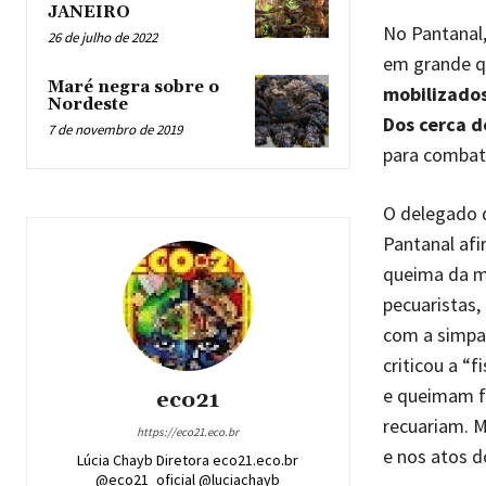
JANEIRO
No Pantanal
26 de julho de 2022
em grande q
Maré negra sobre o
mobilizados
Nordeste
Dos cerca d
7 de novembro de 2019
para combate
O delegado d
Pantanal afi
queima da ma
pecuaristas,
com a simpat
criticou a “
e queimam f
eco21
recuariam. M
https://eco21.eco.br
e nos atos d
Lúcia Chayb Diretora eco21.eco.br
@eco21_oficial @luciachayb