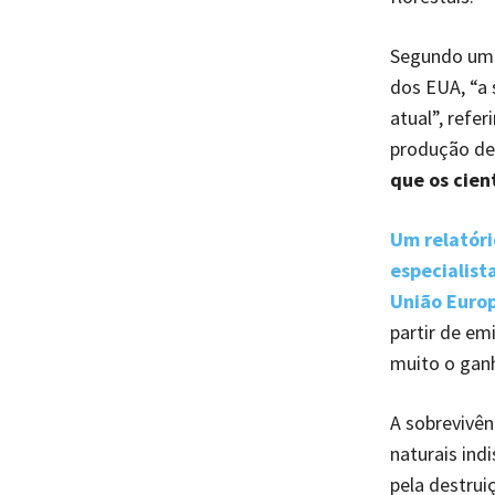
Segundo um 
dos EUA, “a 
atual”, refe
produção de 
que os cien
Um relatór
especialist
União Europ
partir de em
muito o gan
A sobrevivê
naturais ind
pela destru