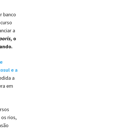
r banco
 curso
anciar a
poris
, o
iando.
e
osul e a
edida a
era em
rsos
os rios,
asão