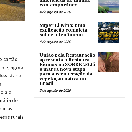
ambientais do mundo
contemporâneo
4 de agosto de 2026
Super El Niño: uma
explicação completa
sobre o fenômeno
4 de agosto de 2026
União pela Restauração
do cartão
apresenta o Restaura
Biomas na SOBRE 2026
a e, agora,
e marca nova etapa
para a recuperação da
devastada,
vegetação nativa no
r
Brasil
3 de agosto de 2026
oja e
mária de
muitas
sas rurais