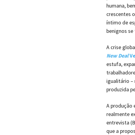
humana, bem
crescentes o
íntimo de e
benignos se
A crise glob
New Deal
Ve
estufa, expa
trabalhadore
igualitário 
produzida pe
A produção 
realmente ex
entrevista (
que a propos