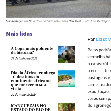
Manifestação em Nova York pedindo pelo Green New Deal - Foto: Erik McGregor
Mais lidas
Por
Lizst V
A Copa mais poluente
Pelos padrõe
da história?
vermelho há
29 de junho de 2026
o catastrófi
o ecossistem
Dia da África: conheça
10 destinos do
pastagens e 
continente africano
carne, madei
que merecem sua
visita
exportação. 
24 de maio de 2024
vezes sem p
do agronegó
MANGUEZAIS NO
ESTADO DO RIO DE