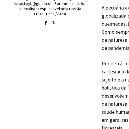
luciachayb@gmail.com Por trinta anos foi
A pecuária e
a jornalista responsável pela revista
ECO21 (1990/2020)
globalizada
queimadas, l
Como sempr
da natureza 
de pandemia
Por detrás d
cartesiana d
sujeito e a 
holística da
desenvolvime
da natureza 
saúde human
em geral res
florestais.