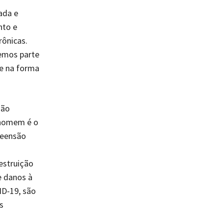
ada e
nto e
rônicas.
zemos parte
de na forma
ção
 homem é o
reensão
estruição
e danos à
ID-19, são
s