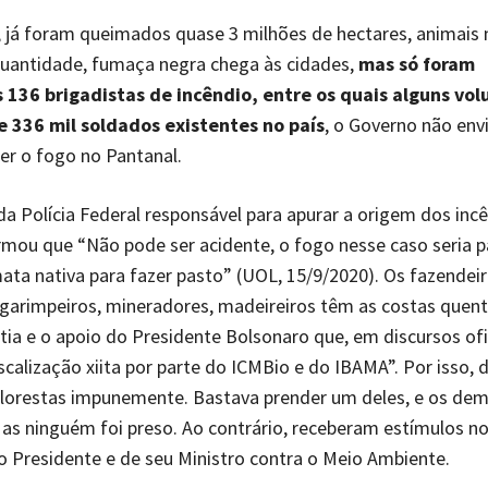
, já foram queimados quase 3 milhões de hectares, animais
uantidade, fumaça negra chega às cidades,
mas só foram
 136 brigadistas de incêndio, entre os quais alguns vol
e 336 mil soldados existentes no país
, o Governo não en
r o fogo no Pantanal.
a Polícia Federal responsável para apurar a origem dos inc
rmou que “Não pode ser acidente, o fogo nesse caso seria p
ta nativa para fazer pasto” (UOL, 15/9/2020). Os fazendeir
 garimpeiros, mineradores, madeireiros têm as costas quen
ia e o apoio do Presidente Bolsonaro que, em discursos ofic
fiscalização xiita por parte do ICMBio e do IBAMA”. Por isso
lorestas impunemente. Bastava prender um deles, e os dem
as ninguém foi preso. Ao contrário, receberam estímulos no
o Presidente e de seu Ministro contra o Meio Ambiente.