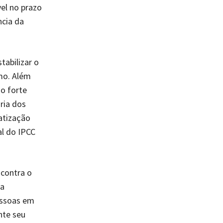
el no prazo
ncia da
tabilizar o
smo. Além
o forte
ria dos
atização
al do IPCC
 contra o
la
essoas em
nte seu