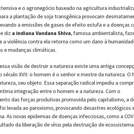
xtensiva e o agronegócio baseado na agricultura industrializ
 para a plantação de soja transgênica provocam desmatame
evando a emissões de gases de efeito estufa e a doenças c
e diz
a indiana Vandana Shiva
, famosa ambientalista, fa
e a violência contra ela retorna como um dano à humanida
s e mudanças climáticas.
essa visão de destruir a natureza existe uma antiga concep
o século XVII: o homem é o senhor e mestre da natureza. O
natureza, seu objeto. Essa separação radical impediu a comp
 íntima integração entre o homem e a natureza. Com o
nto das forças produtivas promovida pelo capitalismo, a d
foi levada ao paroxismo, provocando desastres ecológicos 
a. As novas epidemias de doenças infecciosas, como a COV
ultado da liberação de vírus pela destruição de ecossistema