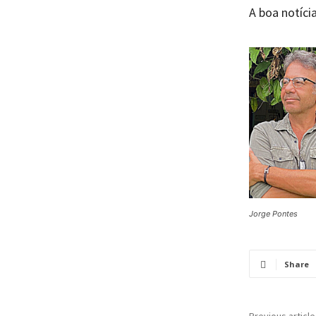
A boa notíci
Jorge Pontes
Share