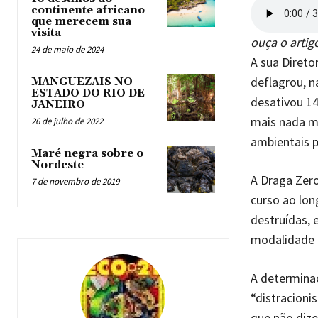
continente africano
que merecem sua
visita
ouça o artig
24 de maio de 2024
A sua Direto
deflagrou, n
MANGUEZAIS NO
ESTADO DO RIO DE
desativou 14
JANEIRO
mais nada me
26 de julho de 2022
ambientais p
Maré negra sobre o
Nordeste
A Draga Zero
7 de novembro de 2019
curso ao lon
destruídas, 
modalidade d
A determina
“distracioni
que não dize