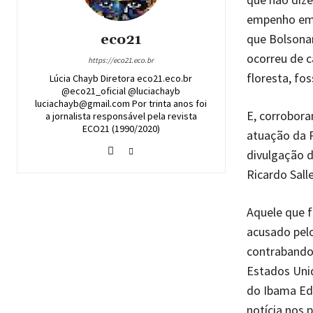
empenho em e
eco21
que Bolsona
ocorreu de c
https://eco21.eco.br
floresta, fos
Lúcia Chayb Diretora eco21.eco.br
@eco21_oficial @luciachayb
luciachayb@gmail.com Por trinta anos foi
E, corrobora
a jornalista responsável pela revista
ECO21 (1990/2020)
atuação da P
divulgação d
Ricardo Sall
Aquele que 
acusado pelo
contrabando 
Estados Uni
do Ibama Edu
notícia nos 