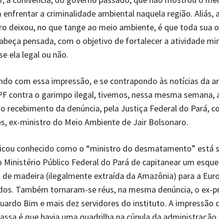
nfrentar a criminalidade ambiental naquela região. Aliás, 
ro deixou, no que tange ao meio ambiente, é que toda sua 
abeça pensada, com o objetivo de fortalecer a atividade mi
se ela legal ou não.
ndo com essa impressão, e se contrapondo às notícias da a
F contra o garimpo ilegal, tivemos, nessa mesma semana, 
o recebimento da denúncia, pela Justiça Federal do Pará, c
es, ex-ministro do Meio Ambiente de Jair Bolsonaro.
ficou conhecido como o “ministro do desmatamento” está 
 Ministério Público Federal do Pará de capitanear um esqu
de madeira (ilegalmente extraída da Amazônia) para a Eur
dos. Também tornaram-se réus, na mesma denúncia, o ex-p
ardo Bim e mais dez servidores do instituto. A impressão 
passa é que havia uma quadrilha na cúpula da administração