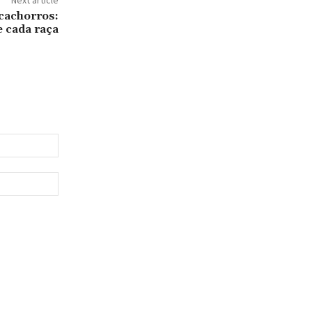
Next article
 cachorros:
 cada raça
Email:*
Website: