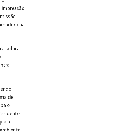
a impressão
omissão
neradora na
rrasadora
a
ontra
sendo
ema de
opa e
residente
que a
 ambiental