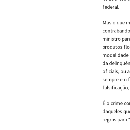
federal.
Mas o que me
contrabando
ministro pa
produtos flo
modalidade 
da delinquên
oficiais, ou
sempre em f
falsificação,
É o crime co
daqueles qu
regras para 