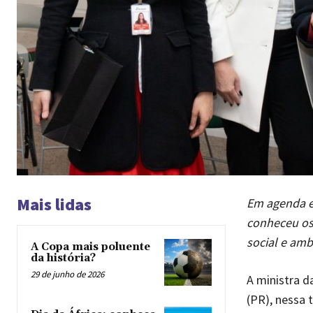
Mais lidas
Em agenda em
conheceu os 
social e amb
A Copa mais poluente
da história?
29 de junho de 2026
A ministra d
(PR), nessa t