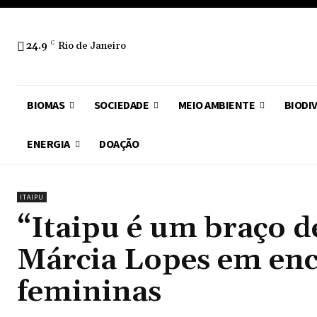
24.9
C
Rio de Janeiro
BIOMAS
SOCIEDADE
MEIO AMBIENTE
BIODI
ENERGIA
DOAÇÃO
ITAIPU
“Itaipu é um braço de
Márcia Lopes em enc
femininas