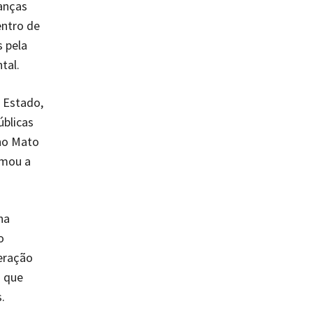
ranças
entro de
s pela
tal.
 Estado,
úblicas
 no Mato
rmou a
na
o
eração
s que
.