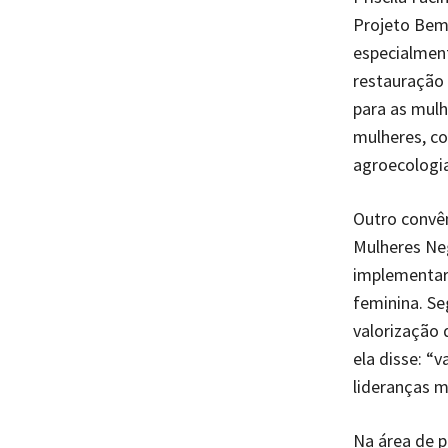
Projeto Bem 
especialment
restauração 
para as mul
mulheres, co
agroecologia
Outro convê
Mulheres Neg
implementar 
feminina. Se
valorização 
ela disse: “
lideranças m
Na área de p