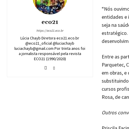
“Nós ouvimos
entidades e 
eco21
seja na saúd
https://eco21.eco.br
estratégico.
Lúcia Chayb Diretora eco21.eco.br
desenvolvime
@eco21_oficial @luciachayb
luciachayb@gmail.com Por trinta anos foi
a jornalista responsável pela revista
Entre as par
ECO21 (1990/2020)
Parquetec, C
em obras, e 
substituind
cursos profi
Rosa, de ca
Outros conv
Priscila Fac