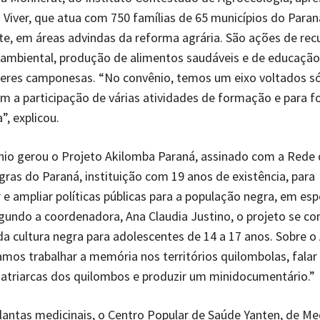
Viver, que atua com 750 famílias de 65 municípios do Paran
e, em áreas advindas da reforma agrária. São ações de rec
ambiental, produção de alimentos saudáveis e de educação 
heres camponesas. “No convênio, temos um eixo voltados só
m a participação de várias atividades de formação e para 
”, explicou.
nio gerou o Projeto Akilomba Paraná, assinado com a Rede 
ras do Paraná, instituição com 19 anos de existência, para
e ampliar políticas públicas para a população negra, em espe
gundo a coordenadora, Ana Claudia Justino, o projeto se co
da cultura negra para adolescentes de 14 a 17 anos. Sobre o
vamos trabalhar a memória nos territórios quilombolas, fala
atriarcas dos quilombos e produzir um minidocumentário.”
lantas medicinais, o Centro Popular de Saúde Yanten, de Me