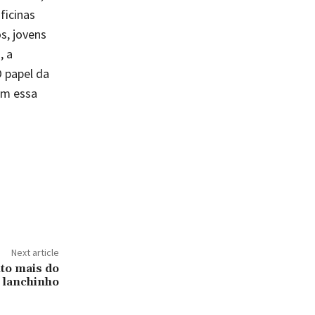
ficinas
s, jovens
, a
O papel da
em essa
Next article
to mais do
 lanchinho