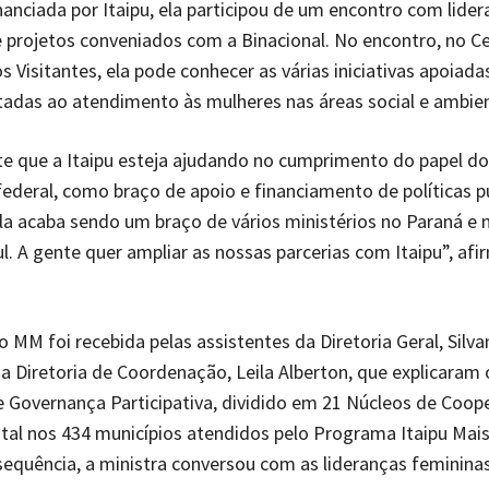
financiada por Itaipu, ela participou de um encontro com lide
 projetos conveniados com a Binacional. No encontro, no C
 Visitantes, ela pode conhecer as várias iniciativas apoiada
adas ao atendimento às mulheres nas áreas social e ambien
e que a Itaipu esteja ajudando no cumprimento do papel do
ederal, como braço de apoio e financiamento de políticas p
Ela acaba sendo um braço de vários ministérios no Paraná e
l. A gente quer ampliar as nossas parcerias com Itaipu”, afi
o MM foi recebida pelas assistentes da Diretoria Geral, Silva
 da Diretoria de Coordenação, Leila Alberton, que explicaram 
 Governança Participativa, dividido em 21 Núcleos de Coop
al nos 434 municípios atendidos pelo Programa Itaipu Mai
sequência, a ministra conversou com as lideranças femininas