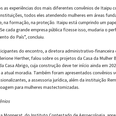
 as experiências dos mais diferentes convênios de Itaipu 
instituições, todos eles atendendo mulheres em áreas fund
e, na formação, na proteção. Itaipu está cumprindo um pape
 Se cada grande empresa pública fizesse isso, mudaria o perf
nto do País”, concluiu.
ticipantes do encontro, a diretora administrativo-financeira 
lerione Herther, falou sobre os projetos da Casa da Mulher Br
da Casa Abrigo, cuja construção deve ter início ainda em 202
o a atual moradia. Também foram apresentados convênios v
ssionalizantes, a assessoria jurídica, além da instituição R
noagem para mulheres mastectomizadas.
ênios
ina Monnerat, do Instituto Contestado de Agroecologia, apr