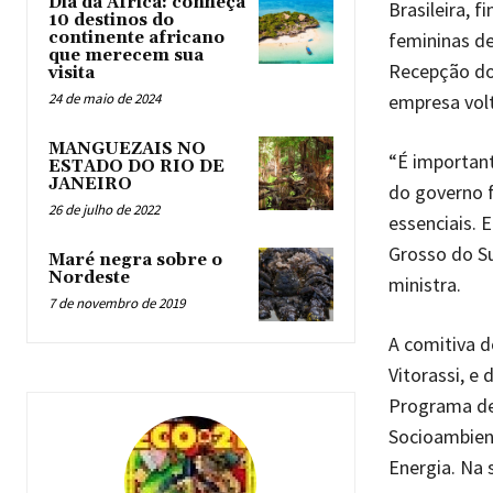
Dia da África: conheça
Brasileira, 
10 destinos do
femininas de
continente africano
que merecem sua
Recepção dos
visita
empresa volt
24 de maio de 2024
MANGUEZAIS NO
“É important
ESTADO DO RIO DE
JANEIRO
do governo f
26 de julho de 2022
essenciais. 
Grosso do Su
Maré negra sobre o
Nordeste
ministra.
7 de novembro de 2019
A comitiva d
Vitorassi, e
Programa de
Socioambient
Energia. Na 