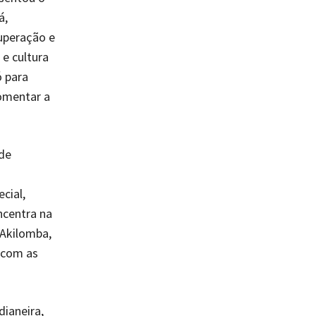
á,
uperação e
e cultura
 para
fomentar a
de
cial,
ncentra na
 Akilomba,
r com as
dianeira,