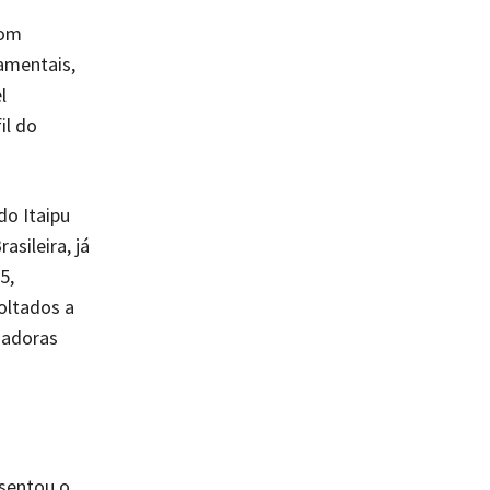
com
amentais,
l
il do
do Itaipu
asileira, já
5,
oltados a
emadoras
esentou o