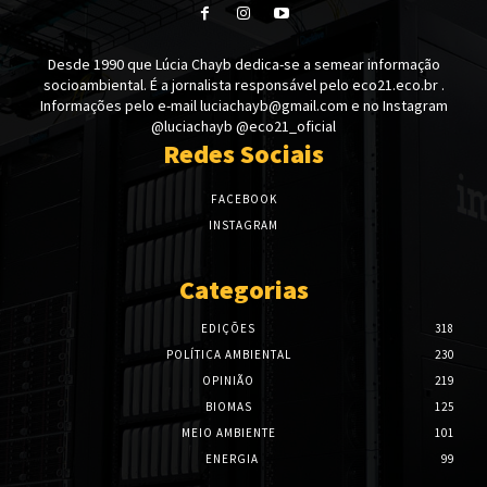
Desde 1990 que Lúcia Chayb dedica-se a semear informação
socioambiental. É a jornalista responsável pelo eco21.eco.br .
Informações pelo e-mail luciachayb@gmail.com e no Instagram
@luciachayb @eco21_oficial
Redes Sociais
FACEBOOK
INSTAGRAM
Categorias
EDIÇÕES
318
POLÍTICA AMBIENTAL
230
OPINIÃO
219
BIOMAS
125
MEIO AMBIENTE
101
ENERGIA
99