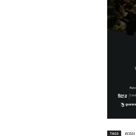
TAGS
ECO21