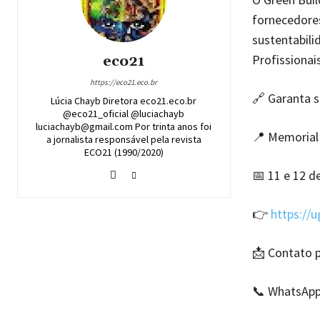
fornecedores
sustentabili
Profissionai
eco21
https://eco21.eco.br
🔗 Garanta s
Lúcia Chayb Diretora eco21.eco.br
@eco21_oficial @luciachayb
luciachayb@gmail.com Por trinta anos foi
📍 Memorial 
a jornalista responsável pela revista
ECO21 (1990/2020)
📅 11 e 12 d
👉
https://
📩 Contato p
📞 WhatsApp