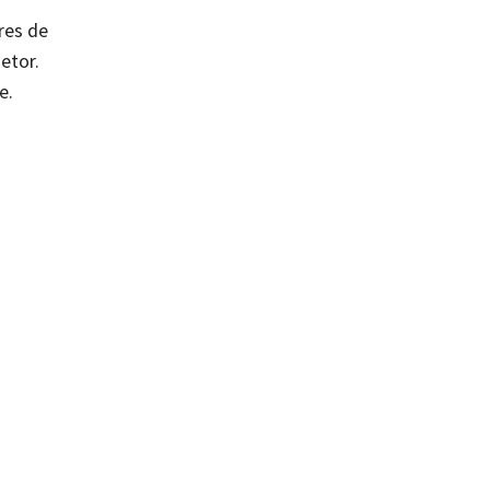
res de
etor.
e.