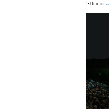
✉️ E-mail:
c