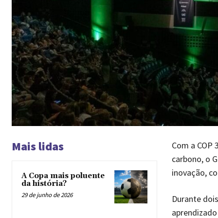
Mais lidas
Com a COP 3
carbono, o G
inovação, co
A Copa mais poluente
da história?
29 de junho de 2026
Durante dois
aprendizado 