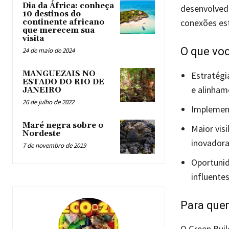
Dia da África: conheça
desenvolvedo
10 destinos do
conexões est
continente africano
que merecem sua
visita
O que voc
24 de maio de 2024
MANGUEZAIS NO
Estratégi
ESTADO DO RIO DE
e alinha
JANEIRO
26 de julho de 2022
Implement
Maré negra sobre o
Maior vis
Nordeste
inovadora
7 de novembro de 2019
Oportunid
influentes
Para que
O Green Buil