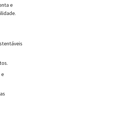
onta e
lidade.
stentáveis
tos.
 e
cas