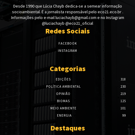
Desde 1990 que Lúcia Chayb dedica-se a semear informação
socioambiental. É a jornalista responsável pelo eco21.eco.br .
Informações pelo e-mail luciachayb@gmail.com e no Instagram
@luciachayb @eco21_oficial
Redes Sociais
FACEBOOK
INSTAGRAM
Categorias
EDIÇÕES
318
POLÍTICA AMBIENTAL
230
OPINIÃO
219
BIOMAS
125
MEIO AMBIENTE
101
ENERGIA
99
Destaques