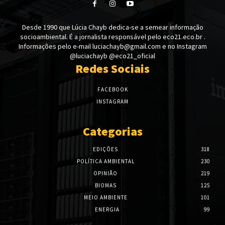
Desde 1990 que Lúcia Chayb dedica-se a semear informação
socioambiental. É a jornalista responsável pelo eco21.eco.br .
Informações pelo e-mail luciachayb@gmail.com e no Instagram
@luciachayb @eco21_oficial
Redes Sociais
FACEBOOK
INSTAGRAM
Categorias
EDIÇÕES
318
POLÍTICA AMBIENTAL
230
OPINIÃO
219
BIOMAS
125
MEIO AMBIENTE
101
ENERGIA
99