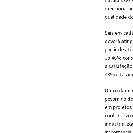
naturais do 
mencionaram 
qualidade do
Seis em cad
deverá ating
partir de at
Já 46% consi
a satisfação
43% citaram 
Outro dado 
pesam na de
em projetos 
conhecer a 
industrializ
importância