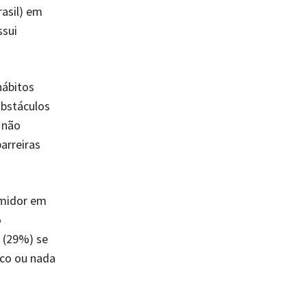
rasil) em
ssui
hábitos
obstáculos
 não
arreiras
umidor em
o
 (29%) se
co ou nada