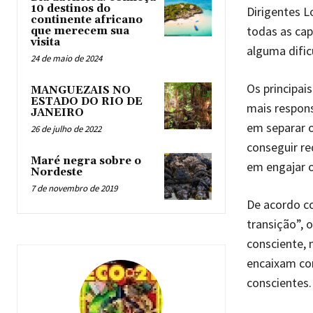
10 destinos do
Dirigentes L
continente africano
todas as cap
que merecem sua
visita
alguma dific
24 de maio de 2024
Os principai
MANGUEZAIS NO
ESTADO DO RIO DE
mais respons
JANEIRO
em separar o
26 de julho de 2022
conseguir re
Maré negra sobre o
em engajar o
Nordeste
7 de novembro de 2019
De acordo co
transição”,
consciente,
encaixam co
conscientes.