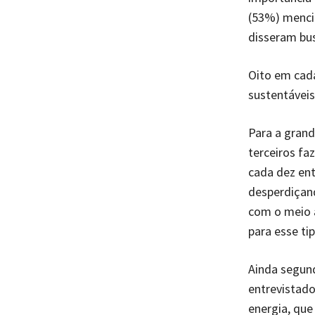
(53%) menci
disseram bus
Oito em cada
sustentávei
Para a gran
terceiros f
cada dez en
desperdiçan
com o meio 
para esse ti
Ainda segund
entrevistado
energia, que