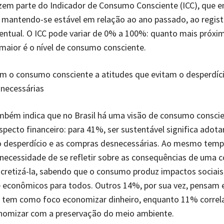
zem parte do Indicador de Consumo Consciente (ICC), que 
 mantendo-se estável em relação ao ano passado, ao regist
ntual. O ICC pode variar de 0% a 100%: quanto mais próx
, maior é o nível de consumo consciente.
m o consumo consciente a atitudes que evitam o desperdíci
necessárias
mbém indica que no Brasil há uma visão de consumo consci
specto financeiro: para 41%, ser sustentável significa adota
o desperdício e as compras desnecessárias. Ao mesmo tem
necessidade de se refletir sobre as consequências de uma 
cretizá-la, sabendo que o consumo produz impactos sociais
e econômicos para todos. Outros 14%, por sua vez, pensam
e tem como foco economizar dinheiro, enquanto 11% correl
nomizar com a preservação do meio ambiente.