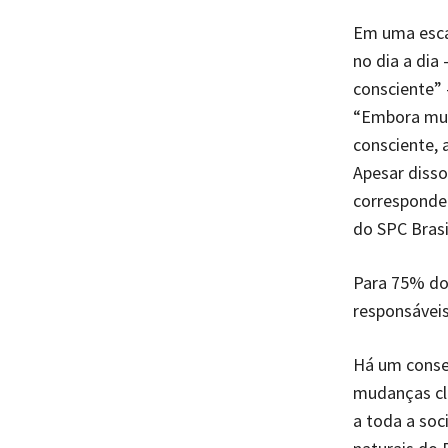
Em uma escal
no dia a dia
consciente” 
“Embora mui
consciente, 
Apesar disso
corresponde 
do SPC Brasi
Para 75% do
responsávei
Há um consen
mudanças cl
a toda a so