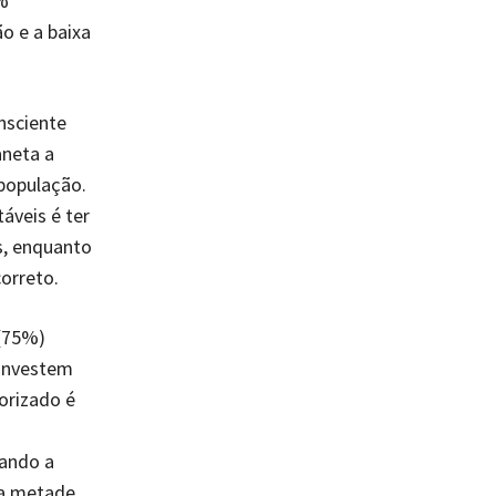
%
o e a baixa
nsciente
aneta a
população.
áveis é ter
s, enquanto
orreto.
 (75%)
 investem
orizado é
rando a
da metade