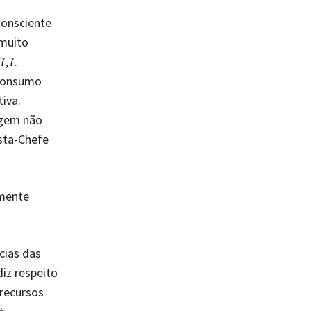
consciente
“muito
7,7.
 consumo
iva.
agem não
sta-Chefe
lmente
cias das
iz respeito
recursos