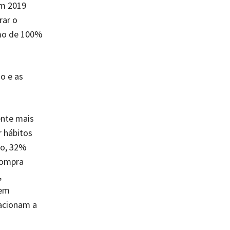
em 2019
rar o
imo de 100%
o e as
ente mais
r hábitos
po, 32%
compra
,
 em
acionam a