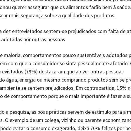
onou querer assegurar que os alimentos farão bem à saúde
car mais segurança sobre a qualidade dos produtos.
 dez entrevistados sentem-se prejudicados com falta de a
s adotadas por outras pessoas
de maioria, comportamentos pouco sustentáveis adotados 
azem com que o consumidor se sinta pessoalmente afetado.
trevistados (79%) destacaram que ao ver outras pessoas
do água, energia ou mesmo comprando produtos sem se pr
ambiente se sentem prejudicados. Em contrapartida, 15% n
po de comportamento porque o mais importante é fazer a su
o a pesquisa, as boas práticas servem de estímulo para a m
s. O exemplo de um colega, vizinho ou parente economizan
 pode evitar o consumo exagerado, deixa 70% felizes por p