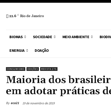
22.6
C
Rio de Janeiro
BIOMAS
SOCIEDADE
MEIO AMBIENTE
BIODI
ENERGIA
DOAÇÃO
CONSUMISMO
EDIÇÕES
REVISTA 275
Maioria dos brasilei
em adotar práticas 
By
eco21
19 de novembro de 2019