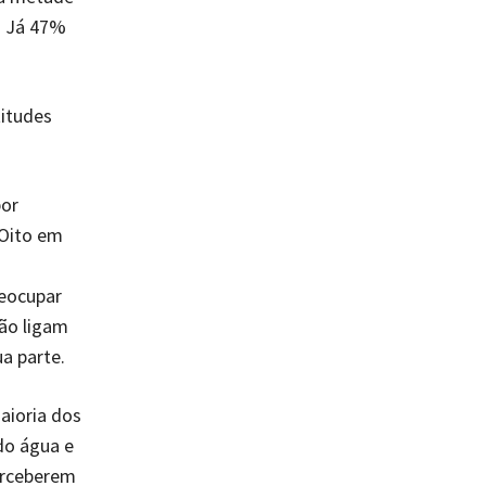
. Já 47%
titudes
por
 Oito em
eocupar
ão ligam
a parte.
aioria dos
do água e
erceberem