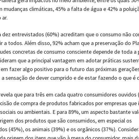
Planeta gera impactos no meio ambiente, entre os quais 50
mudanças climáticas, 45% a falta de água e 42% a poluiçã
 ar.
a dez entrevistados (60%) acreditam que o consumo não co
ir a todos. Além disso, 92% acham que a preservação do Pl
itudes concretas de consumo consciente depende de toda a 
deram que a principal vantagem em adotar práticas sustent
 em fazer algo positivo para o futuro das próximas geraçõe
a sensação de dever cumprido e de estar fazendo o que é c
revela que para três em cada quatro consumidores ouvidos
cisão de compra de produtos fabricados por empresas que
sociais ou ambientais. E para 89%, um aspecto bastante val
origem dos produtos que são consumidos, em especial os
ados (45%), os animais (39%) e os orgânicos (37%). Conside
 da origem dos itens que vão à mesa do consumidor, mais 