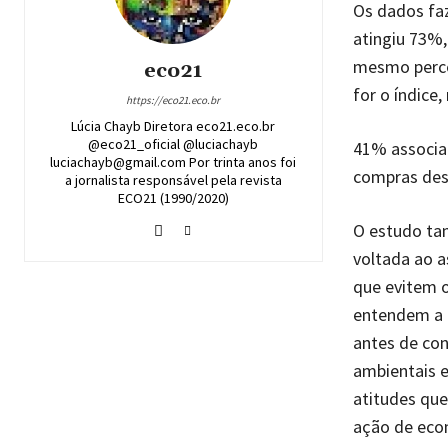
Os dados fa
atingiu 73%,
mesmo perce
eco21
for o índice
https://eco21.eco.br
Lúcia Chayb Diretora eco21.eco.br
@eco21_oficial @luciachayb
41% associa
luciachayb@gmail.com Por trinta anos foi
compras des
a jornalista responsável pela revista
ECO21 (1990/2020)
O estudo ta
voltada ao a
que evitem 
entendem a 
antes de con
ambientais 
atitudes qu
ação de eco