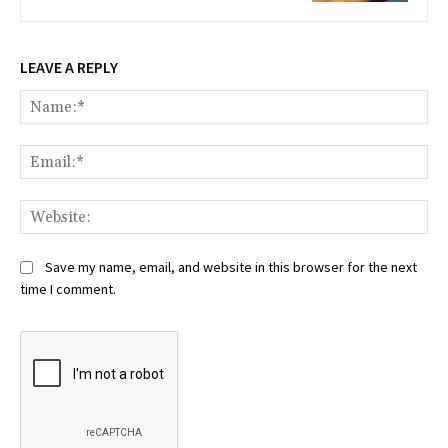
LEAVE A REPLY
Na
Ema
Web
Save my name, email, and website in this browser for the next
time I comment.