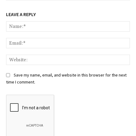
LEAVE A REPLY
Na
Ema
Web
Save my name, email, and website in this browser for the next
time I comment.