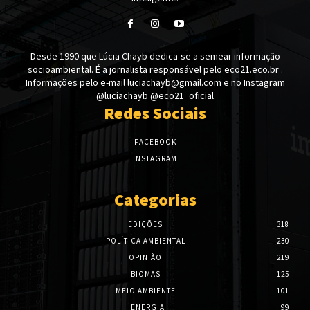
Desde 1990 que Lúcia Chayb dedica-se a semear informação
socioambiental. É a jornalista responsável pelo eco21.eco.br .
Informações pelo e-mail luciachayb@gmail.com e no Instagram
@luciachayb @eco21_oficial
Redes Sociais
FACEBOOK
INSTAGRAM
Categorias
EDIÇÕES
318
POLÍTICA AMBIENTAL
230
OPINIÃO
219
BIOMAS
125
MEIO AMBIENTE
101
ENERGIA
99