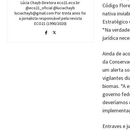
Lúcia Chayb Diretora eco21.eco.br
Código Flore
@eco21_oficial @luciachayb
nativa invia
luciachayb@gmail.com Por trinta anos foi
a jornalista responsável pela revista
Estratégico 
ECO21 (1990/2020)
“Na verdade,
jurídica nece
Ainda de ac
da Conservaç
um alerta s
vigilantes d
biomas. “A e
governo fede
deveríamos e
implementaçã
Entraves e j