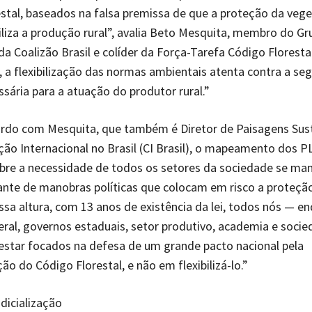
stal, baseados na falsa premissa de que a proteção da veg
biliza a produção rural”, avalia Beto Mesquita, membro do G
da Coalizão Brasil e colíder da Força-Tarefa Código Floresta
 a flexibilização das normas ambientais atenta contra a se
ssária para a atuação do produtor rural.”
ordo com Mesquita, que também é Diretor de Paisagens Sus
ão Internacional no Brasil (CI Brasil), o mapeamento dos P
obre a necessidade de todos os setores da sociedade se ma
iante de manobras políticas que colocam em risco a proteçã
ssa altura, com 13 anos de existência da lei, todos nós — e
ral, governos estaduais, setor produtivo, academia e socied
star focados na defesa de um grande pacto nacional pela
o do Código Florestal, e não em flexibilizá-lo.”
udicialização