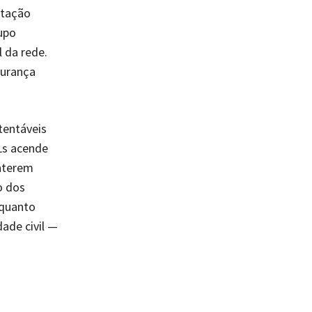
etação
rupo
l da rede.
gurança
tentáveis
Ls acende
nterem
o dos
nquanto
ade civil —