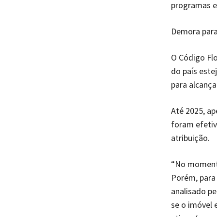
programas es
Demora para
O Código Flo
do país este
para alcança
Até 2025, a
foram efetiv
atribuição.
“No momento,
Porém, para 
analisado pe
se o imóvel 