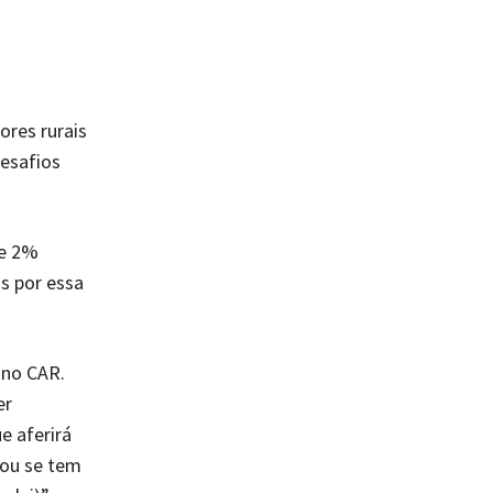
ores rurais
esafios
de 2%
s por essa
 no CAR.
er
e aferirá
 ou se tem