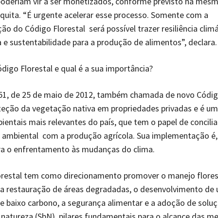
poderiam vir a ser monetizados, conforme previsto na mesma
quita. “É urgente acelerar esse processo. Somente com a
o do Código Florestal será possível trazer resiliência climá
 e sustentabilidade para a produção de alimentos”, declara.
digo Florestal e qual é a sua importância?
651, de 25 de maio de 2012, também chamada de novo Código
teção da vegetação nativa em propriedades privadas e é u
bientais mais relevantes do país, que tem o papel de concilia
 ambiental com a produção agrícola. Sua implementação é, 
ra o enfrentamento às mudanças do clima.
orestal tem como direcionamento promover o manejo flores
 a restauração de áreas degradadas, o desenvolvimento de
de baixo carbono, a segurança alimentar e a adoção de solu
natureza (SbN), pilares fundamentais para o alcance das m