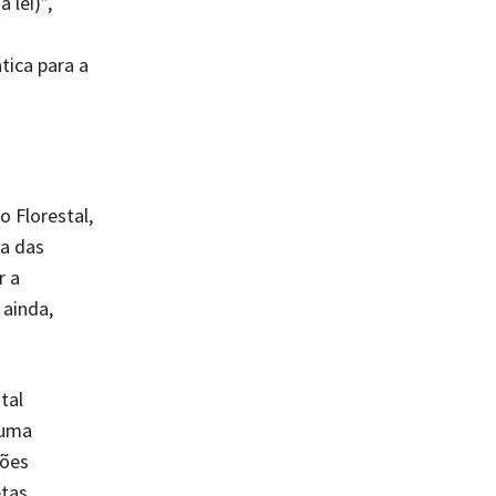
 lei)”,
tica para a
 Florestal,
ma das
r a
ainda,
tal
 uma
ções
etas