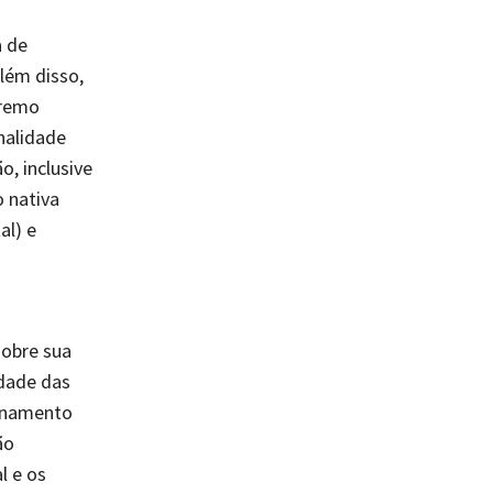
a de
Além disso,
premo
onalidade
o, inclusive
 nativa
al) e
sobre sua
idade das
ionamento
ão
l e os