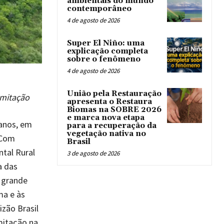
ambientais do mundo
contemporâneo
4 de agosto de 2026
Super El Niño: uma
explicação completa
sobre o fenômeno
4 de agosto de 2026
União pela Restauração
amitação
apresenta o Restaura
Biomas na SOBRE 2026
e marca nova etapa
 anos, em
para a recuperação da
vegetação nativa no
 Com
Brasil
tal Rural
3 de agosto de 2026
a das
m grande
ma e às
izão Brasil
amitação na