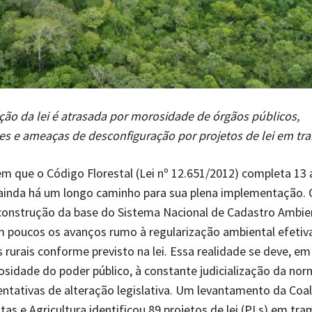
ão da lei é atrasada por morosidade de órgãos públicos,
ões e ameaças de desconfiguração por projetos de lei em tr
 que o Código Florestal (Lei nº 12.651/2012) completa 13
 ainda há um longo caminho para sua plena implementação.
construção da base do Sistema Nacional de Cadastro Ambien
am poucos os avanços rumo à regularização ambiental efetiv
 rurais conforme previsto na lei. Essa realidade se deve, e
osidade do poder público, à constante judicialização da nor
entativas de alteração legislativa. Um levantamento da Coal
stas e Agricultura identificou 89 projetos de lei (PLs) em tr