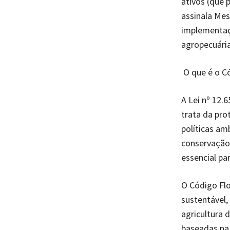
ativos (que 
assinala Mes
implementaçã
agropecuária
O que é o Có
A Lei nº 12.
trata da pro
políticas am
conservação
essencial pa
O Código Fl
sustentável,
agricultura 
baseadas na 