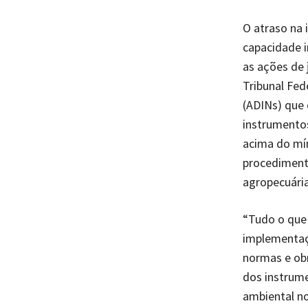
O atraso na
capacidade i
as ações de 
Tribunal Fed
(ADINs) que 
instrumentos
acima do mín
procediment
agropecuári
“Tudo o que 
implementaçã
normas e ob
dos instrume
ambiental no