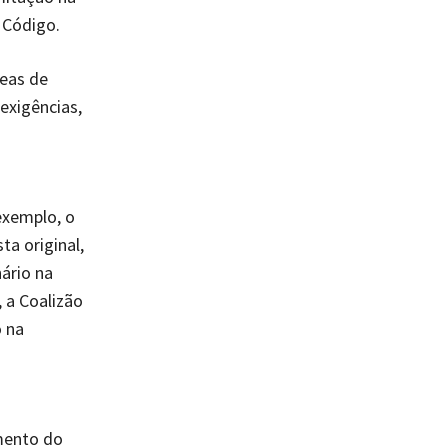
 Código.
eas de
exigências,
exemplo, o
ta original,
ário na
 a Coalizão
o na
mento do