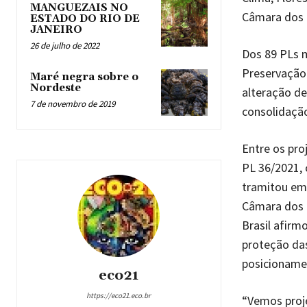
MANGUEZAIS NO
Câmara dos 
ESTADO DO RIO DE
JANEIRO
26 de julho de 2022
Dos 89 PLs 
Preservação 
Maré negra sobre o
Nordeste
alteração de
7 de novembro de 2019
consolidaçã
Entre os pro
PL 36/2021, 
tramitou em 
Câmara dos D
Brasil afirm
proteção das
posicioname
eco21
https://eco21.eco.br
“Vemos proj