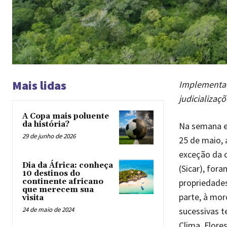
Mais lidas
Implementaç
judicializaç
A Copa mais poluente
da história?
Na semana em
29 de junho de 2026
25 de maio,
exceção da 
Dia da África: conheça
(Sicar), for
10 destinos do
propriedades
continente africano
que merecem sua
parte, à mor
visita
sucessivas t
24 de maio de 2024
Clima, Flore