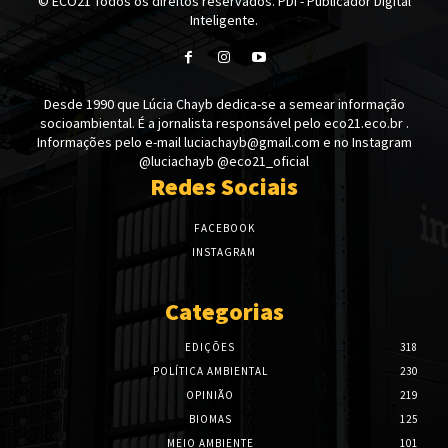
© ECO21 Todos os direitos reservados. PDI - Publicador Digital
Inteligente.
Desde 1990 que Lúcia Chayb dedica-se a semear informação
socioambiental. É a jornalista responsável pelo eco21.eco.br .
Informações pelo e-mail luciachayb@gmail.com e no Instagram
@luciachayb @eco21_oficial
Redes Sociais
FACEBOOK
INSTAGRAM
Categorias
EDIÇÕES
318
POLÍTICA AMBIENTAL
230
OPINIÃO
219
BIOMAS
125
MEIO AMBIENTE
101