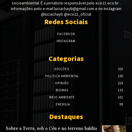
socioambiental. É a jornalista responsável pelo eco21.eco.br .
Informações pelo e-mail luciachayb@gmail.com e no Instagram
@luciachayb @eco21_oficial
Redes Sociais
FACEBOOK
INSTAGRAM
Categorias
EDIÇÕES
318
POLÍTICA AMBIENTAL
230
OPINIÃO
219
BIOMAS
125
MEIO AMBIENTE
101
ENERGIA
99
Destaques
Sobre a Terra, sob o Céu e no terreno baldio