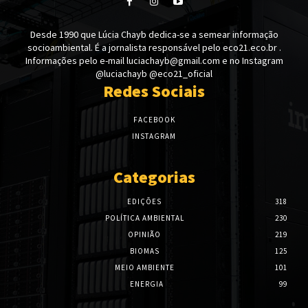
Desde 1990 que Lúcia Chayb dedica-se a semear informação
socioambiental. É a jornalista responsável pelo eco21.eco.br .
Informações pelo e-mail luciachayb@gmail.com e no Instagram
@luciachayb @eco21_oficial
Redes Sociais
FACEBOOK
INSTAGRAM
Categorias
EDIÇÕES
318
POLÍTICA AMBIENTAL
230
OPINIÃO
219
BIOMAS
125
MEIO AMBIENTE
101
ENERGIA
99