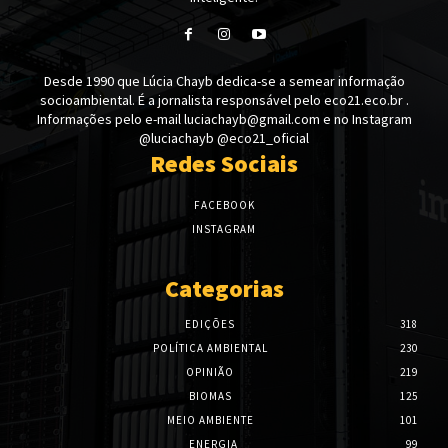
Desde 1990 que Lúcia Chayb dedica-se a semear informação
socioambiental. É a jornalista responsável pelo eco21.eco.br .
Informações pelo e-mail luciachayb@gmail.com e no Instagram
@luciachayb @eco21_oficial
Redes Sociais
FACEBOOK
INSTAGRAM
Categorias
EDIÇÕES
318
POLÍTICA AMBIENTAL
230
OPINIÃO
219
BIOMAS
125
MEIO AMBIENTE
101
ENERGIA
99