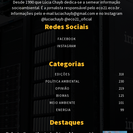
Desde 1990 que Lúcia Chayb dedica-se a semear informação
socioambiental. É a jornalista responsável pelo eco21.eco.br .
Informações pelo e-mail luciachayb@gmail.com e no Instagram
@luciachayb @eco21_oficial
Redes Sociais
FACEBOOK
INSTAGRAM
Categorias
EDIÇÕES
318
POLÍTICA AMBIENTAL
230
OPINIÃO
219
BIOMAS
125
MEIO AMBIENTE
101
ENERGIA
99
Destaques