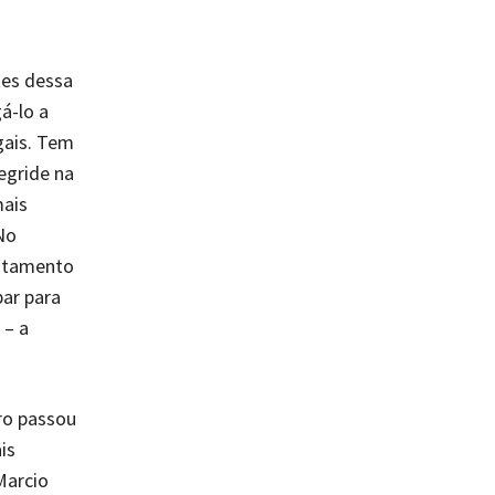
tes dessa
á-lo a
egais. Tem
egride na
mais
No
atamento
par para
 – a
ro passou
is
Marcio