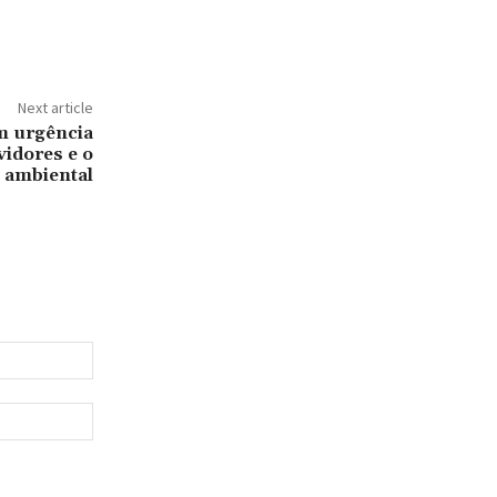
Next article
m urgência
vidores e o
o ambiental
Email:*
Website: