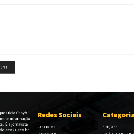
ue Lúcia Chayb
Redes Sociais
Categori
emear informação
l. É a jornalista
EDIÇÕES
FACEBOOK
lo eco21.eco.br .