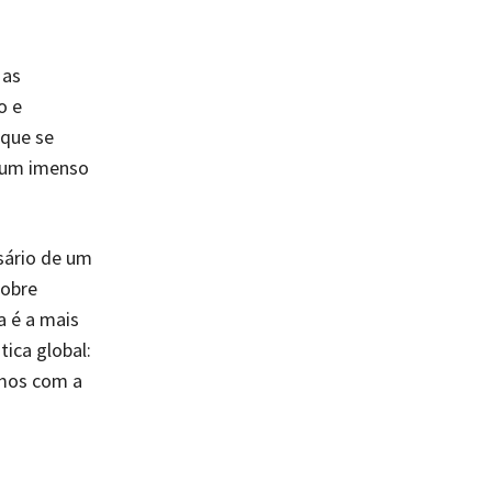
 as
o e
 que se
 num imenso
rsário de um
sobre
a é a mais
ica global:
amos com a