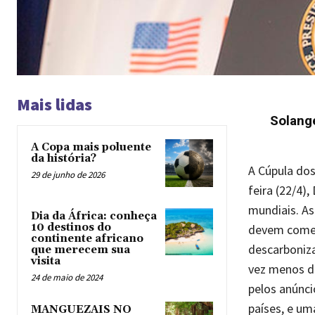
Mais lidas
Solange
A Copa mais poluente
da história?
A Cúpula dos
29 de junho de 2026
feira (22/4)
mundiais. As
Dia da África: conheça
10 destinos do
devem começ
continente africano
descarboniz
que merecem sua
visita
vez menos de
24 de maio de 2024
pelos anúnci
países, e um
MANGUEZAIS NO