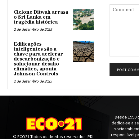
Ciclone Ditwah arrasa
o Sri Lanka em
tragédia histórica
2 de dezembro de 2025
Edificações
inteligentes são a
chave para acelerar
descarbonização e
Comment:
solucionar desafio
climático, aponta
Johnson Controls
2 de dezembro de 2025
Desde 1990 q
dedica-se a s
socioambienta
responsável pe
© ECO21 Todos os direitos reservados. PDI -