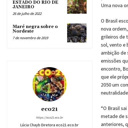
ESTADO DO RIO DE
Uma nova or
JANEIRO
26 de julho de 2022
O Brasil esc
Maré negra sobre o
nova ordem, 
Nordeste
grileiros de
7 de novembro de 2019
sol, vento e
ambição de 
emissões qua
encontro, B
que ele próp
2050 um com
neutralidad
“O Brasil sa
eco21
metade de s
https://eco21.eco.br
anteriores, 
Lúcia Chayb Diretora eco21.eco.br