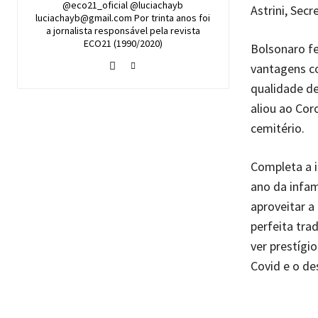
@eco21_oficial @luciachayb
Astrini, Sec
luciachayb@gmail.com Por trinta anos foi
a jornalista responsável pela revista
ECO21 (1990/2020)
Bolsonaro f
vantagens co
qualidade de
aliou ao Cor
cemitério.
Completa a i
ano da infa
aproveitar a
perfeita tra
ver prestígi
Covid e o d