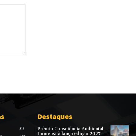
as
Destaques
Prêmio Consciência Ambiental
318
Immensità lança edição 2027