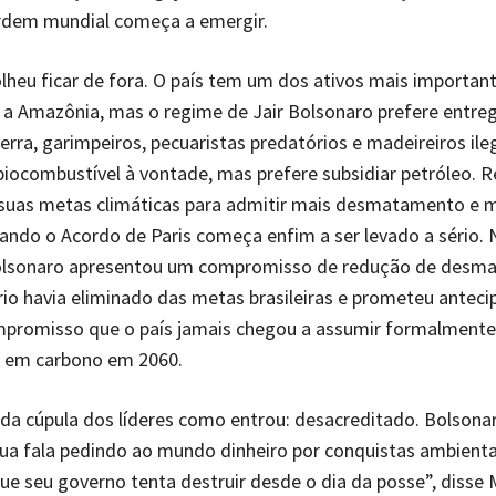
dem mundial começa a emergir.
olheu ficar de fora. O país tem um dos ativos mais importan
a Amazônia, mas o regime de Jair Bolsonaro prefere entreg
 terra, garimpeiros, pecuaristas predatórios e madeireiros il
 biocombustível à vontade, mas prefere subsidiar petróleo. R
suas metas climáticas para admitir mais desmatamento e 
ndo o Acordo de Paris começa enfim a ser levado a sério. 
olsonaro apresentou um compromisso de redução de desm
rio havia eliminado das metas brasileiras e prometeu anteci
promisso que o país jamais chegou a assumir formalmente
e em carbono em 2060.
i da cúpula dos líderes como entrou: desacreditado. Bolsona
ua fala pedindo ao mundo dinheiro por conquistas ambienta
que seu governo tenta destruir desde o dia da posse”, disse 