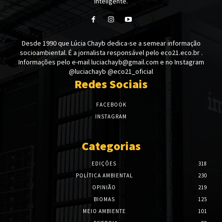
Inteligente.
Desde 1990 que Lúcia Chayb dedica-se a semear informação
socioambiental. É a jornalista responsável pelo eco21.eco.br .
Informações pelo e-mail luciachayb@gmail.com e no Instagram
@luciachayb @eco21_oficial
Redes Sociais
FACEBOOK
INSTAGRAM
Categorias
EDIÇÕES
318
POLÍTICA AMBIENTAL
230
OPINIÃO
219
BIOMAS
125
MEIO AMBIENTE
101