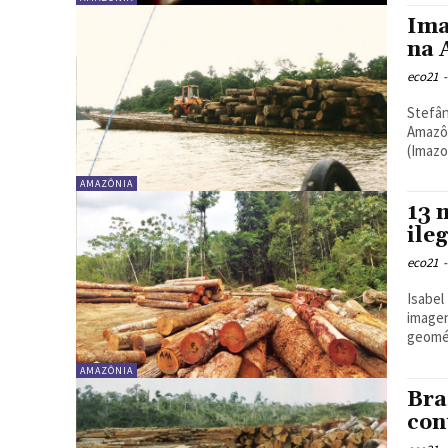
Ima
na 
eco21
-
Stefân
Amazônia - Imazon O In
(Imazo
AMAZÔNIA
13 
ile
eco21
-
Isabel H
imagen
geomét
AMAZÔNIA
Bra
con