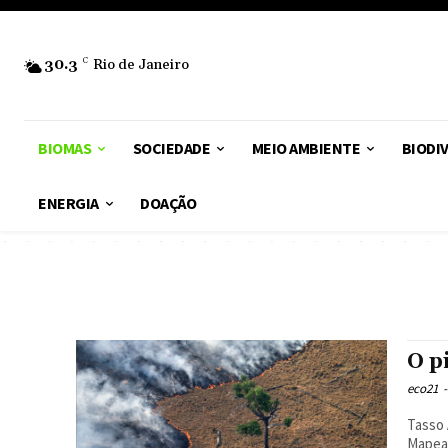
30.3
C
Rio de Janeiro
BIOMAS
SOCIEDADE
MEIO AMBIENTE
BIODI
ENERGIA
DOAÇÃO
O p
eco21
-
Tasso 
Mapeam