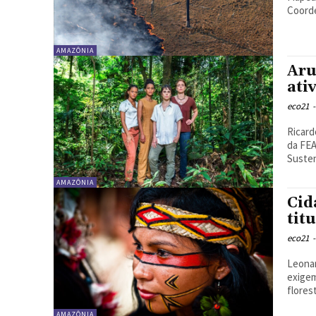
Coorde
AMAZÔNIA
Aru
ati
eco21
-
Ricard
da FEA
Susten
AMAZÔNIA
Cid
tit
eco21
-
Leonardo
exigem
florest
AMAZÔNIA