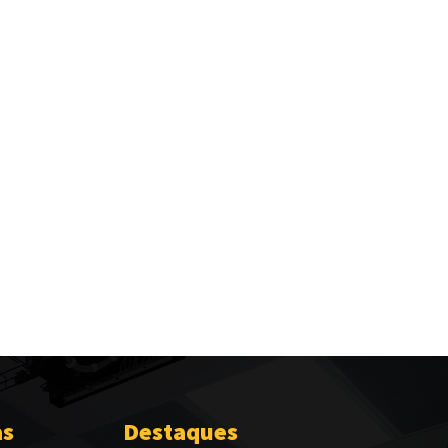
as
Destaques