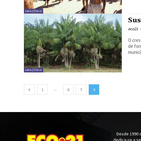
AMAZÔNIA
Sus
eco21
-
O cres
de for
municí
AMAZÔNIA
...
1
6
7
8
Desde 1990 q
dedica-se a s