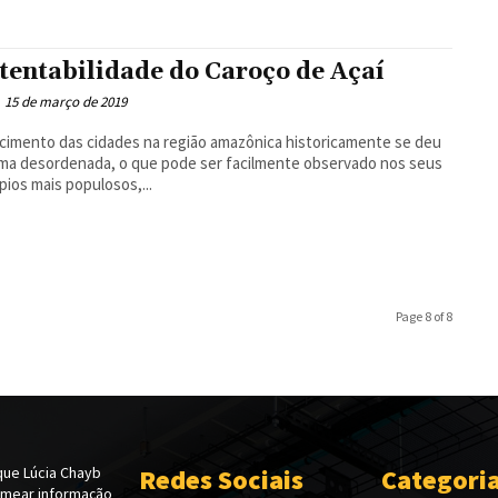
tentabilidade do Caroço de Açaí
15 de março de 2019
cimento das cidades na região amazônica historicamente se deu
ma desordenada, o que pode ser facilmente observado nos seus
pios mais populosos,...
Page 8 of 8
ue Lúcia Chayb
Redes Sociais
Categori
emear informação