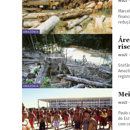
eco21
-
Marcelo 
finan
reduçã
AMAZÔNIA
Áre
ris
eco21
-
Stefân
Amazônia – Imazon Lid
regist
AMAZÔNIA
Mei
eco21
-
Paulo 
do Estado d
com ce