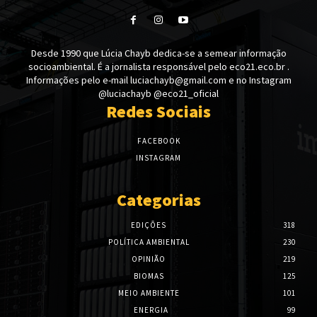
Desde 1990 que Lúcia Chayb dedica-se a semear informação
socioambiental. É a jornalista responsável pelo eco21.eco.br .
Informações pelo e-mail luciachayb@gmail.com e no Instagram
@luciachayb @eco21_oficial
Redes Sociais
FACEBOOK
INSTAGRAM
Categorias
EDIÇÕES
318
POLÍTICA AMBIENTAL
230
OPINIÃO
219
BIOMAS
125
MEIO AMBIENTE
101
ENERGIA
99