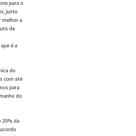
ono para o
r, junto
 melhor a
tuto de
 que é a
nica do
es com até
mos para
amanho do
se 20% da
 acordo