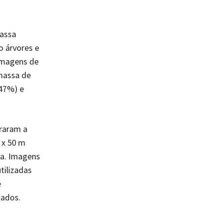
massa
o árvores e
imagens de
omassa de
(47%) e
graram a
 x 50 m
ea. Imagens
tilizadas
e
tados.