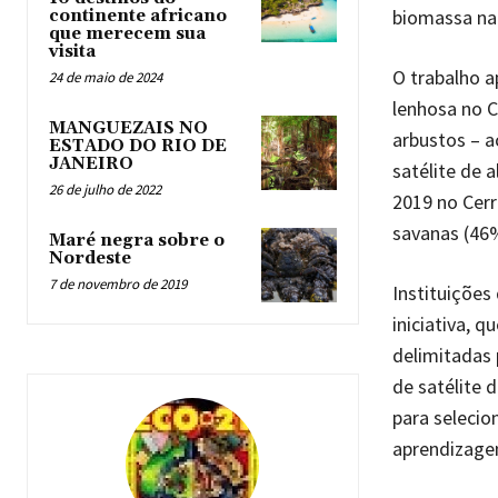
biomassa na
continente africano
que merecem sua
visita
O trabalho 
24 de maio de 2024
lenhosa no C
MANGUEZAIS NO
arbustos – 
ESTADO DO RIO DE
JANEIRO
satélite de 
26 de julho de 2022
2019 no Cerr
savanas (46
Maré negra sobre o
Nordeste
7 de novembro de 2019
Instituições
iniciativa, 
delimitadas 
de satélite 
para selecio
aprendizagem