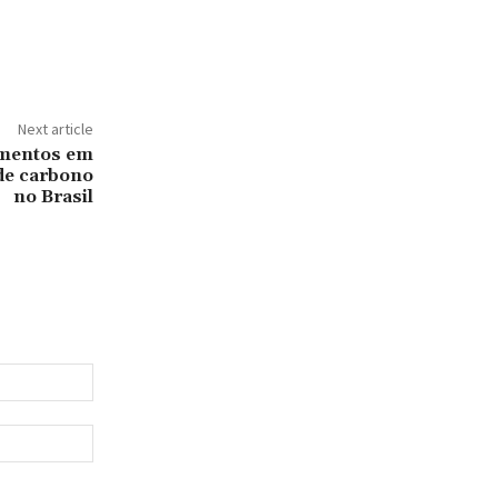
Next article
imentos em
de carbono
no Brasil
Email:*
Website: