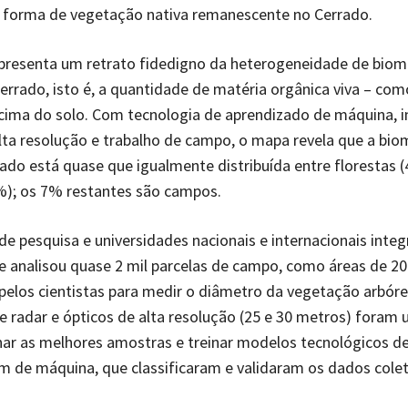
 forma de vegetação nativa remanescente no Cerrado.
apresenta um retrato fidedigno da heterogeneidade de bio
errado, isto é, a quantidade de matéria orgânica viva – com
acima do solo. Com tecnologia de aprendizado de máquina, 
alta resolução e trabalho de campo, o mapa revela que a bi
ado está quase que igualmente distribuída entre florestas 
%); os 7% restantes são campos.
 de pesquisa e universidades nacionais e internacionais inte
que analisou quase 2 mil parcelas de campo, como áreas de 20
pelos cientistas para medir o diâmetro da vegetação arbór
de radar e ópticos de alta resolução (25 e 30 metros) foram u
nar as melhores amostras e treinar modelos tecnológicos d
 de máquina, que classificaram e validaram os dados cole