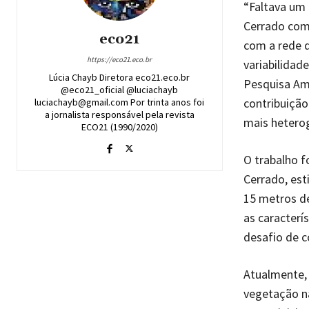
“Faltava um 
Cerrado com 
eco21
com a rede 
https://eco21.eco.br
variabilidad
Lúcia Chayb Diretora eco21.eco.br
Pesquisa Am
@eco21_oficial @luciachayb
contribuição
luciachayb@gmail.com Por trinta anos foi
a jornalista responsável pela revista
mais hetero
ECO21 (1990/2020)
O trabalho f
Cerrado, est
15 metros d
as caracter
desafio de c
Atualmente, 
vegetação n