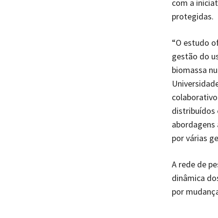
com a inici
protegidas.
“O estudo of
gestão do us
biomassa nu
Universidad
colaborativo
distribuídos
abordagens 
por várias g
A rede de pe
dinâmica do
por mudanças