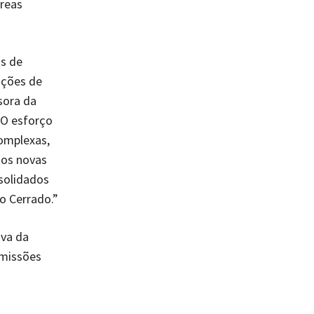
reas
as de
ações de
sora da
“O esforço
complexas,
mos novas
solidados
no Cerrado.”
iva da
emissões