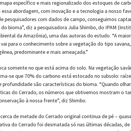
mapa específico e mais regionalizado dos estoques de carb
essa abordagem, com inovação e a tecnologia a nosso favo
de pesquisadores com dados de campo, conseguimos captar
e do bioma”, diz a pesquisadora Julia Shimbo, do IPAM (Insti
biental da Amazônia), uma das autoras do estudo. “A maior
 vai para o conhecimento sobre a vegetação do tipo savana,
gênea, predominante e mais ameaçada.”
oca somente no que está acima do solo. Na vegetação savâ
ima-se que 70% do carbono está estocado no subsolo: raíz
e profundidade são características do bioma. “Quando olha
ísticas do Cerrado, os números que obtivemos mostram o t
onservação à nossa frente”, diz Shimbo.
cerca de metade do Cerrado original continua de pé – qua
ativa do Cerrado foi desmatada só nas últimas décadas, de