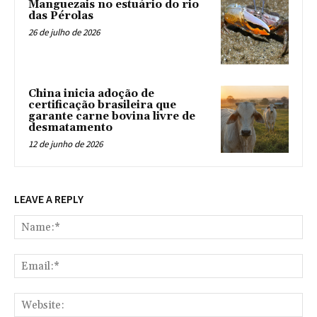
Manguezais no estuário do rio
das Pérolas
26 de julho de 2026
China inicia adoção de
certificação brasileira que
garante carne bovina livre de
desmatamento
12 de junho de 2026
LEAVE A REPLY
Na
Ema
Web