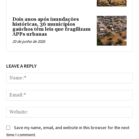
Dois anos após inundações
históricas, 36 municípios
gaúchos têm leis que fragilizam
APPs urbanas
20 de junho de 2026
LEAVE A REPLY
Na
Ema
Web
Save my name, email, and website in this browser for the next
time I comment.