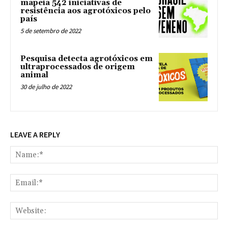
mapeia 542 iniciativas de
resistência aos agrotóxicos pelo
país
5 de setembro de 2022
Pesquisa detecta agrotóxicos em
ultraprocessados de origem
animal
30 de julho de 2022
LEAVE A REPLY
Na
Ema
Web